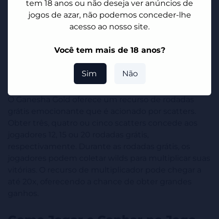
tem 18 anos ou não deseja ver anúncios de
um ambiente visualmente agradável. A trilha sonora
jogos de azar, não podemos conceder-lhe
envolvente contribui para a atmosfera do jogo,
acesso ao nosso site.
proporcionando uma experiência de jogo imersiva.
Você tem mais de 18 anos?
Qual Bônus o Jogo do Elefante
Oferece
Sim
Não
O Ganesha Gold oferece um recurso de rodadas
grátis emocionante que é acionado por scatters.
Obter três, quatro ou cinco scatters concede aos
jogadores 12, 15 ou 20 rodadas grátis,
respectivamente. Durante as rodadas grátis, os
jogadores podem coletar wilds para multiplicar suas
vitórias. O recurso de multiplicador pode chegar a
até 20x, oferecendo a chance de obter grandes
ganhos.