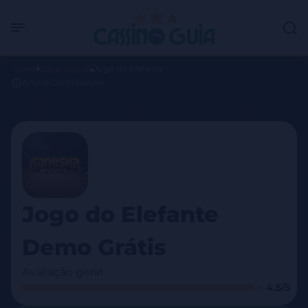
Jogo do Elefante
Home
Caça-Níquel
Article Contributors
Jogo do Elefante
Demo Grátis
Avaliação geral
4.5/5