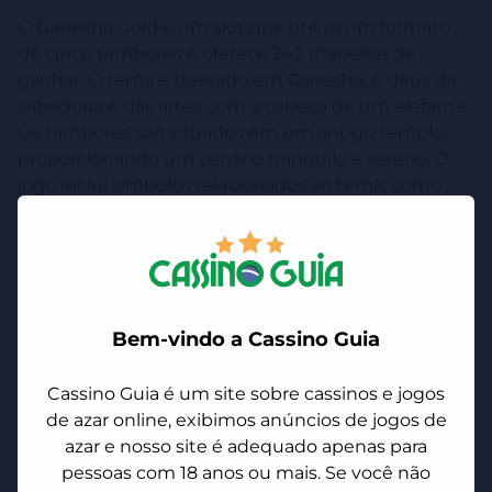
O Ganesha Gold é um slot que utiliza um formato
de cinco tambores e oferece 243 maneiras de
ganhar. O tema é baseado em Ganesha, o deus da
sabedoria e das artes com a cabeça de um elefante.
Os tambores são situados em um antigo templo,
proporcionando um cenário tranquilo e sereno. O
jogo inclui símbolos relacionados ao tema, como
símbolos de cartas de baralho e personagens do
hinduísmo.
Tema e Trilha Sonora do Jogo do Elefante
Bem-vindo a Cassino Guia
O tema do Ganesha Gold mergulha os jogadores no
mundo da religião hindu, com uma representação
Cassino Guia é um site sobre cassinos e jogos
despretensiosa e descontraída de Ganesha como
de azar online, exibimos anúncios de jogos de
guardião de tesouros e riquezas. Os gráficos
azar e nosso site é adequado apenas para
apresentam um esquema de cores rosa milenar,
pessoas com 18 anos ou mais. Se você não
complementado por detalhes dourados, criando