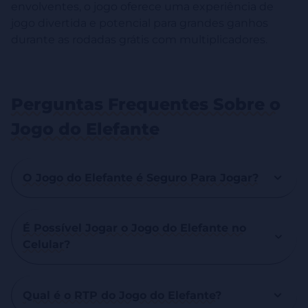
envolventes, o jogo oferece uma experiência de
jogo divertida e potencial para grandes ganhos
durante as rodadas grátis com multiplicadores.
Perguntas Frequentes Sobre o
Jogo do Elefante
O Jogo do Elefante é Seguro Para Jogar?
É Possível Jogar o Jogo do Elefante no
Celular?
Qual é o RTP do Jogo do Elefante?