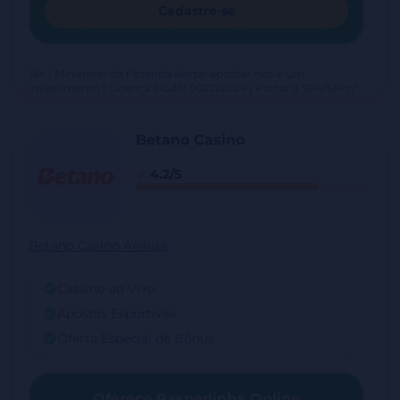
Cadastre-se
18+ | Ministério da Fazenda alerta: apostar não é um
investimento | Licença SIGAP 0022/2024 | Portaria SPA/MF nº
251/2025
Betano Casino
4.2/5
Betano Casino Análise
Cassino ao Vivo
Apostas Esportivas
Oferta Especial de Bônus
Oferece Raspadinha Online