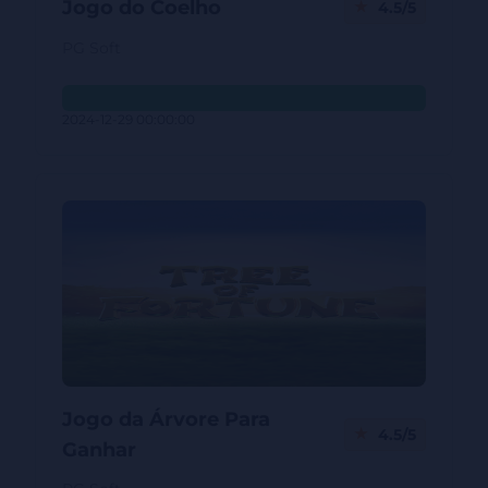
Jogo do Coelho
4.5/5
PG Soft
2024-12-29 00:00:00
Jogo da Árvore Para
4.5/5
Ganhar