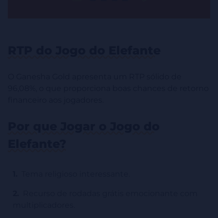
RTP do Jogo do Elefante
O Ganesha Gold apresenta um RTP sólido de
96,08%, o que proporciona boas chances de retorno
financeiro aos jogadores.
Por que Jogar o Jogo do
Elefante?
Tema religioso interessante.
Recurso de rodadas grátis emocionante com
multiplicadores.