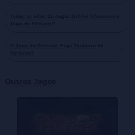
Todos os Sites de Jogos Online Oferecem o
Jogo do Elefante?
O Jogo do Elefante Paga Dinheiro de
Verdade?
Outros Jogos