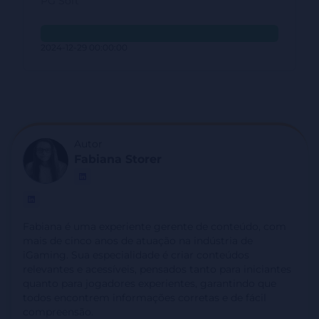
PG Soft
2024-12-29 00:00:00
Autor
Fabiana Storer
Fabiana é uma experiente gerente de conteúdo, com
mais de cinco anos de atuação na indústria de
iGaming. Sua especialidade é criar conteúdos
relevantes e acessíveis, pensados tanto para iniciantes
quanto para jogadores experientes, garantindo que
todos encontrem informações corretas e de fácil
compreensão.