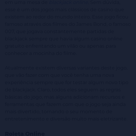
em uma mesa de
blackjack online
.
Sem dúvida,
esse é um dos jogos mais clássicos de casino que
existem ao redor do mundo inteiro. Esse jogo ficou
famoso através dos filmes do James Bond, o famoso
007, que jogava constantemente partidas de
blackjack sempre que havia algum casino online
gratuito enfrentando um vilão ou apenas para
conhecer a mocinha do filme.
Atualmente existem diversas variantes deste jogo,
que vão fazer com que você tenha uma nova
experiência sempre que for testar algum novo tipo
de blackjack. Claro, todos eles seguem as regras
básicas do jogo, mas alguns adicionam recursos e
ferramentas que fazem com que o jogo seja ainda
mais divertido, tornando o seu momento de
entretenimento e diversão muito mais eletrizante.
Roleta Online