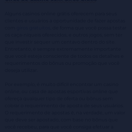
Alguns casinos online grátis oferecem para seus
clientes e usuários a oportunidade de fazer apostas
com
giros gratuitos
, de forma que você possa testar
os caça-níqueis oferecidos, e outros jogos, sem ter
que investir sequer um centavo dentro do site.
Entretanto, é sempre extremamente importante
que você esteja consciente de todos os detalhes e
requerimentos do bônus ou promoção que você
deseja utilizar.
Por exemplo, é muito difícil encontrar um casino
online, ou casa de apostas esportivas online que
ofereça qualquer tipo de oferta ou bônus sem
cobrar o requerimento de aposta de seus usuários.
O requerimento de apostas é, na verdade, um valor
que deve ser apostado, com base no bônus que
você recebeu, para que você consiga efetuar a