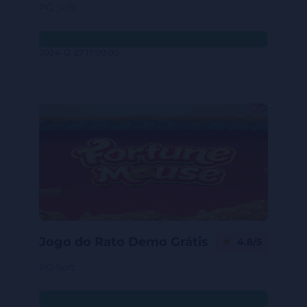
PG Soft
2024-12-27 17:00:00
Jogo do Rato Demo Grátis
4.8/5
PG Soft