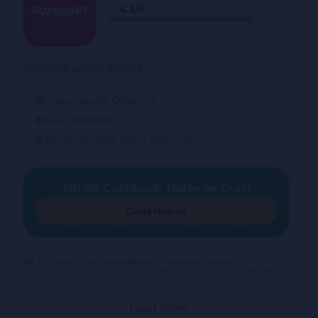
4.3/5
Superbet Casino Análise
Caça-níqueis Clássicos
Fácil Registro
Recomendado Pelos Editores
12h de Cashback Todos os Dias!
Cadastre-se
18+ | Ministério da Fazenda alerta: apostar não é um
investimento | Licença SIGAP 0002/2024 | Portaria SPA/MF nº
2.090, de 2024
Load More