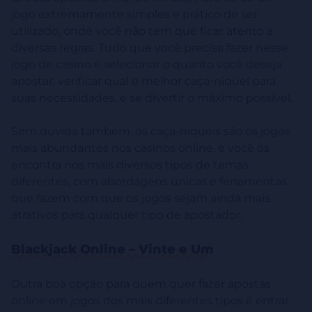
jogo extremamente simples e prático de ser
utilizado, onde você não tem que ficar atento a
diversas regras. Tudo que você precisa fazer nesse
jogo de casino é selecionar o quanto você deseja
apostar, verificar qual o melhor caça-níquel para
suas necessidades, e se divertir o máximo possível.
Sem dúvida também, os caça-níqueis são os jogos
mais abundantes nos casinos online, e você os
encontra nos mais diversos tipos de temas
diferentes, com abordagens únicas e ferramentas
que fazem com que os jogos sejam ainda mais
atrativos para qualquer tipo de apostador.
Blackjack Online – Vinte e Um
Outra boa opção para quem quer fazer apostas
online em jogos dos mais diferentes tipos é entrar