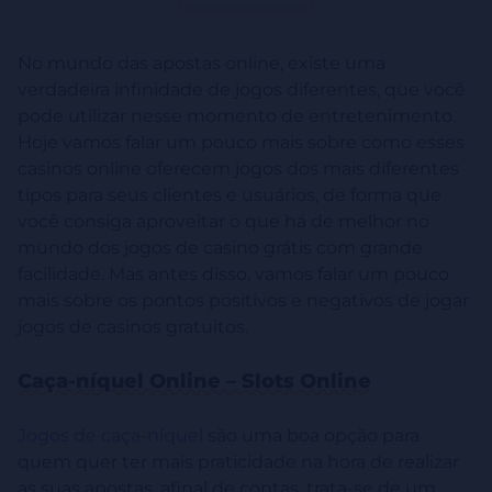
No mundo das apostas online, existe uma
verdadeira infinidade de jogos diferentes, que você
pode utilizar nesse momento de entretenimento.
Hoje vamos falar um pouco mais sobre como esses
casinos online oferecem jogos dos mais diferentes
tipos para seus clientes e usuários, de forma que
você consiga aproveitar o que há de melhor no
mundo dos jogos de casino grátis com grande
facilidade. Mas antes disso, vamos falar um pouco
mais sobre os pontos positivos e negativos de jogar
jogos de casinos gratuitos.
Caça-níquel Online – Slots Online
Jogos de caça-níquel
são uma boa opção para
quem quer ter mais praticidade na hora de realizar
as suas apostas, afinal de contas, trata-se de um