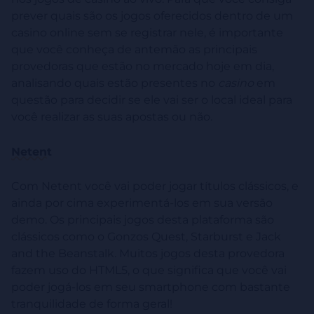
prever quais são os jogos oferecidos dentro de um
casino online sem se registrar nele, é importante
que você conheça de antemão as principais
provedoras que estão no mercado hoje em dia,
analisando quais estão presentes no
casino
em
questão para decidir se ele vai ser o local ideal para
você realizar as suas apostas ou não.
Netent
Com Netent você vai poder jogar títulos clássicos, e
ainda por cima experimentá-los em sua versão
demo. Os principais jogos desta plataforma são
clássicos como o Gonzos Quest, Starburst e Jack
and the Beanstalk. Muitos jogos desta provedora
fazem uso do HTML5, o que significa que você vai
poder jogá-los em seu smartphone com bastante
tranquilidade de forma geral!