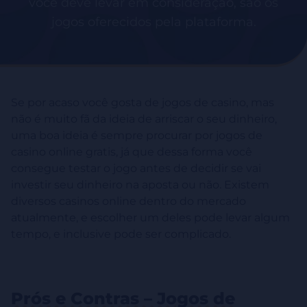
você deve levar em consideração, são os
jogos oferecidos pela plataforma.
Se por acaso você gosta de jogos de casino, mas
não é muito fã da ideia de arriscar o seu dinheiro,
uma boa ideia é sempre procurar por jogos de
casino online gratis, já que dessa forma você
consegue testar o jogo antes de decidir se vai
investir seu dinheiro na aposta ou não. Existem
diversos casinos online dentro do mercado
atualmente, e escolher um deles pode levar algum
tempo, e inclusive pode ser complicado.
Prós e Contras – Jogos de