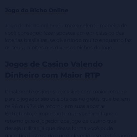
Jogo do Bicho Online
Jogo do bicho online
é uma excelente maneira de
você conseguir fazer apostas em um clássico das
loterias brasileiras, se divertindo muito enquanto faz
os seus palpites nos diversos bichos do jogo.
Jogos de Casino Valendo
Dinheiro com Maior RTP
Geralmente os jogos de casino com maior retorno
para o jogador são os slots casino grátis, que beiram
os 96 ou 97% de retorno em suas apostas.
Entretanto, é importante que você verifique o
retorno para o jogador dos jogo de casino que
deseja utilizar, já que dessa forma você pode
garantir a justeza do que é oferecido, se certificando