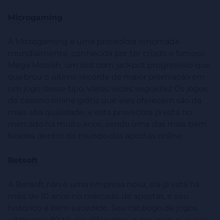
Microgaming
A Microgaming é uma provedora renomada
mundialmente, conhecida por ter criado o famoso
Mega Moolah, um slot com jackpot progressivo que
quebrou o último recorde de maior premiação em
um jogo desse tipo, várias vezes seguidas! Os jogos
de cassino online grátis que eles oferecem são da
mais alta qualidade, e esta provedora já está no
mercado há muito anos, sendo uma das mais bem
faladas dentro do mundo das apostas online.
Betsoft
A Betsoft não é uma empresa nova, ela já está há
mais de 10 anos no mercado de apostas, e seu
histórico é bem sucedido. Seu catálogo de jogos
ultrapassa 80 títulos diferentes, e por mais que isso