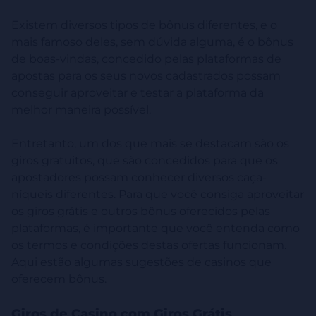
Existem diversos tipos de bônus diferentes, e o
mais famoso deles, sem dúvida alguma, é o bônus
de boas-vindas, concedido pelas plataformas de
apostas para os seus novos cadastrados possam
conseguir aproveitar e testar a plataforma da
melhor maneira possível.
Entretanto, um dos que mais se destacam são os
giros gratuitos, que são concedidos para que os
apostadores possam conhecer diversos caça-
níqueis diferentes. Para que você consiga aproveitar
os giros grátis e outros bônus oferecidos pelas
plataformas, é importante que você entenda como
os termos e condições destas ofertas funcionam.
Aqui estão algumas sugestões de casinos que
oferecem bônus.
Giros de Casino com Giros Grátis