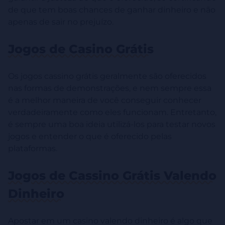
de que tem boas chances de ganhar dinheiro e não
apenas de sair no prejuízo.
Jogos de Casino Grátis
Os jogos cassino grátis geralmente são oferecidos
nas formas de demonstrações, e nem sempre essa
é a melhor maneira de você conseguir conhecer
verdadeiramente como eles funcionam. Entretanto,
é sempre uma boa ideia utilizá-los para testar novos
jogos e entender o que é oferecido pelas
plataformas.
Jogos de Cassino Grátis Valendo
Dinheiro
Apostar em um casino valendo dinheiro é algo que