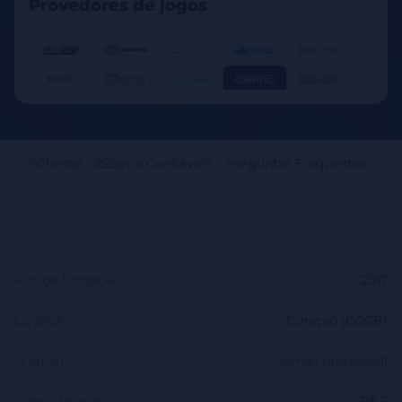
Provedores de jogos
o ao Cliente
22Bet é Confiável?
Perguntas Frequentes
Ano de fundação
2017
Licença
Curaçao (CGCB)
O email
[email protected]
Depósito mín.
R$ 5