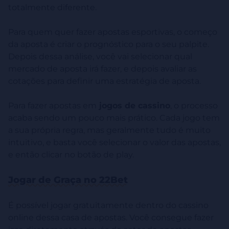
totalmente diferente.
Para quem quer fazer apostas esportivas, o começo
da aposta é criar o prognóstico para o seu palpite.
Depois dessa análise, você vai selecionar qual
mercado de aposta irá fazer, e depois avaliar as
cotações para definir uma estratégia de aposta.
Para fazer apostas em
jogos de cassino
, o processo
acaba sendo um pouco mais prático. Cada jogo tem
a sua própria regra, mas geralmente tudo é muito
intuitivo, e basta você selecionar o valor das apostas,
e então clicar no botão de play.
Jogar de Graça no 22Bet
É possível jogar gratuitamente dentro do cassino
online dessa casa de apostas. Você consegue fazer