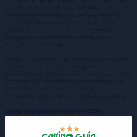
Além dessas opções, a plataforma também trabalha
com alguns outros métodos que podem ser
interessantes. Vale lembrar que não existe uma
forma de depósito disponível no site que seja
superior a todas as outras. Cada um dos métodos
de pagamento e retirada do site tem as suas
vantagens e desvantagens.
O ideal é que você escolha uma forma de depósito
com a qual se sinta confortável para a
movimentação. Lembre-se também de selecionar a
forma de movimentação de acordo com as suas
preferências, levando em consideração
principalmente o tempo de processamento delas.
Como Depositar e Sacar no 22Bet
O processo de retirada dentro da casa de apostas
depende do método de movimentação que você