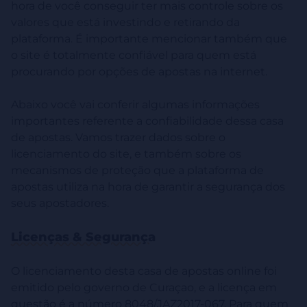
hora de você conseguir ter mais controle sobre os
valores que está investindo e retirando da
plataforma. É importante mencionar também que
o site é totalmente confiável para quem está
procurando por opções de apostas na internet.
Abaixo você vai conferir algumas informações
importantes referente a confiabilidade dessa casa
de apostas. Vamos trazer dados sobre o
licenciamento do site, e também sobre os
mecanismos de proteção que a plataforma de
apostas utiliza na hora de garantir a segurança dos
seus apostadores.
Licenças & Segurança
O licenciamento desta casa de apostas online foi
emitido pelo governo de Curaçao, e a licença em
questão é a número 8048/JAZ2017-067. Para quem