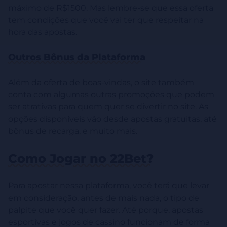
máximo de R$1500. Mas lembre-se que essa oferta
tem condições que você vai ter que respeitar na
hora das apostas.
Outros Bônus da Plataforma
Além da oferta de boas-vindas, o site também
conta com algumas outras promoções que podem
ser atrativas para quem quer se divertir no site. As
opções disponíveis vão desde apostas gratuitas, até
bônus de recarga, e muito mais.
Como Jogar no 22Bet?
Para apostar nessa plataforma, você terá que levar
em consideração, antes de mais nada, o tipo de
palpite que você quer fazer. Até porque, apostas
esportivas e jogos de cassino funcionam de forma