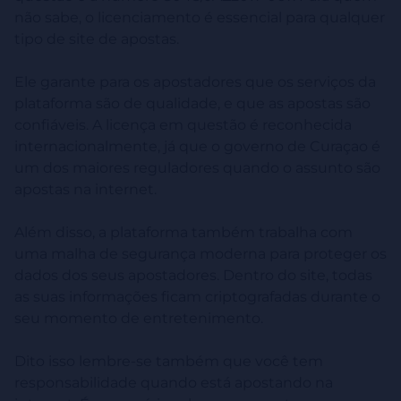
não sabe, o licenciamento é essencial para qualquer
tipo de site de apostas.
Ele garante para os apostadores que os serviços da
plataforma são de qualidade, e que as apostas são
confiáveis. A licença em questão é reconhecida
internacionalmente, já que o governo de Curaçao é
um dos maiores reguladores quando o assunto são
apostas na internet.
Além disso, a plataforma também trabalha com
uma malha de segurança moderna para proteger os
dados dos seus apostadores. Dentro do site, todas
as suas informações ficam criptografadas durante o
seu momento de entretenimento.
Dito isso lembre-se também que você tem
responsabilidade quando está apostando na