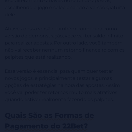
isso diretamente através do setor de apostas,
escolhendo o jogo e selecionando a versão gratuita
dele.
Através dessa versão, também conhecida como
versão de demonstração, você vai ter saldo infinito
para realizar apostas. Por outro lado, você também
não vai receber nenhum retorno financeiro com os
palpites que está realizando.
Essa versão é essencial para quem quer testar
novos jogos, e principalmente testar algumas
opções de estratégias na hora das apostas. Assim
você vai poder ter retornos muito mais atrativos
quando estiver realmente fazendo os palpites.
Quais São as Formas de
Pagamento do 22Bet?