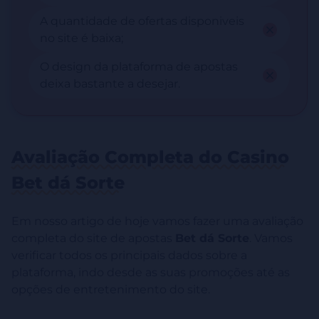
A quantidade de ofertas disponiveis
no site é baixa;
O design da plataforma de apostas
deixa bastante a desejar.
Avaliação Completa do Casino
Bet dá Sorte
Em nosso artigo de hoje vamos fazer uma avaliação
completa do site de apostas
Bet dá Sorte
. Vamos
verificar todos os principais dados sobre a
plataforma, indo desde as suas promoções até as
opções de entretenimento do site.