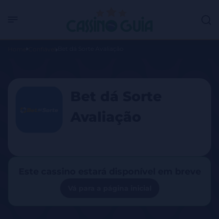
Bet dá Sorte Avaliação
Home
Confiável
Bet dá Sorte
Avaliação
Este cassino estará disponível em breve
Vá para a página inicial