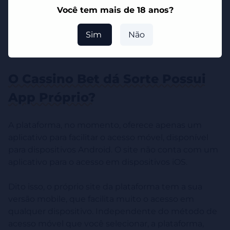
Tanto para os seus depósitos quanto para retiradas,
Você tem mais de 18 anos?
é essencial que você faça a movimentação de forma
planejada. Isso vai ajudar muito na hora de você ter
Sim
Não
controle das suas finanças, e também facilita o
processo de fazer o gerenciamento da banca.
O Cassino Bet dá Sorte Possui
App Próprio?
A plataforma, no momento, oferece apenas um
aplicativo para facilitar o acesso móvel, disponível
para dispositivos Android. O site não conta com um
aplicativo para o acesso em dispositivos iOS.
Dito isso, o próprio site da plataforma tem a sua
versão mobile, que facilita muito o acesso em
qualquer dispositivo. Independente do método de
acesso móvel que você selecionar, a plataforma,