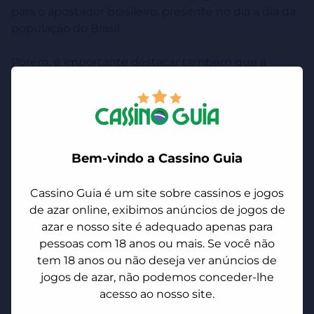
para o apostador brasileiro, presente no dia a dia da
população do Brasil.
Porém, é importante destacar também que a
ausência de outras formas de depósito pode ser um
ponto negativo. Se você procura por opções de
pagamento com cartões de crédito, carteiras
virtuais, ou até mesmo transferências bancárias,
talvez o site não seja a melhor escolha para você.
Bem-vindo a Cassino Guia
Como Depositar e Sacar no Bet dá Sorte
Cassino Guia é um site sobre cassinos e jogos
de azar online, exibimos anúncios de jogos de
Todos os depósitos e retiradas feitos dentro do site
azar e nosso site é adequado apenas para
são realizados no seu próprio perfil depois do
pessoas com 18 anos ou mais. Se você não
cadastro. Basta você acessar a opção de
tem 18 anos ou não deseja ver anúncios de
movimentação financeira da plataforma e escolher
jogos de azar, não podemos conceder-lhe
qual tipo de movimentação você quer fazer.
acesso ao nosso site.