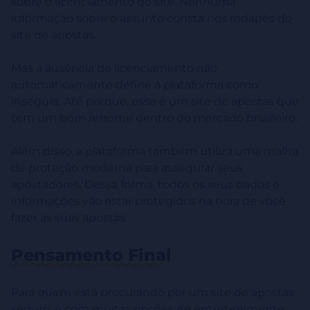
sobre o licenciamento do site. Nenhuma
informação sobre o assunto consta nos rodapés do
site de apostas.
Mas a ausência de licenciamento não
automaticamente define a plataforma como
insegura. Até porque, esse é um site de apostas que
tem um bom renome dentro do mercado brasileiro.
Além disso, a plataforma também utiliza uma malha
de proteção moderna para assegurar seus
apostadores. Dessa forma, todos os seus dados e
informações vão estar protegidos na hora de você
fazer as suas apostas.
Pensamento Final
Para quem está procurando por um site de apostas
seguro, e com muitas opções de entretenimento,