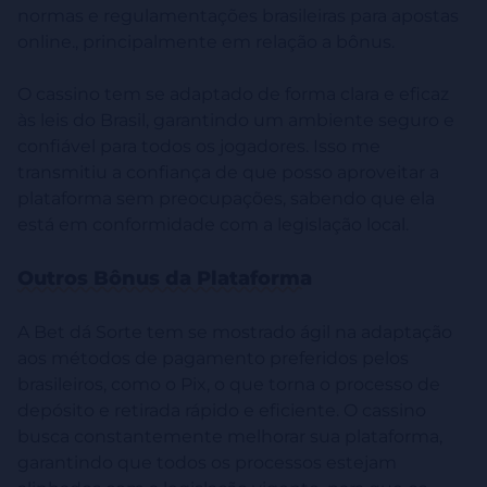
normas e regulamentações brasileiras para apostas
online., principalmente em relação a bônus.
O cassino tem se adaptado de forma clara e eficaz
às leis do Brasil, garantindo um ambiente seguro e
confiável para todos os jogadores. Isso me
transmitiu a confiança de que posso aproveitar a
plataforma sem preocupações, sabendo que ela
está em conformidade com a legislação local.
Outros Bônus da Plataforma
A Bet dá Sorte tem se mostrado ágil na adaptação
aos métodos de pagamento preferidos pelos
brasileiros, como o Pix, o que torna o processo de
depósito e retirada rápido e eficiente. O cassino
busca constantemente melhorar sua plataforma,
garantindo que todos os processos estejam