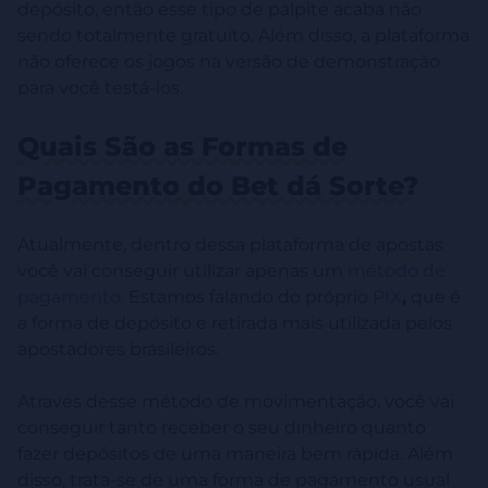
depósito, então esse tipo de palpite acaba não
sendo totalmente gratuito. Além disso, a plataforma
não oferece os jogos na versão de demonstração
para você testá-los.
Quais São as Formas de
Pagamento do Bet dá Sorte?
Atualmente, dentro dessa plataforma de apostas
você vai conseguir utilizar apenas um
método de
pagamento
. Estamos falando do próprio
PIX
,
que é
a forma de depósito e retirada mais utilizada pelos
apostadores brasileiros.
Através desse método de movimentação, você vai
conseguir tanto receber o seu dinheiro quanto
fazer depósitos de uma maneira bem rápida. Além
disso, trata-se de uma forma de pagamento usual