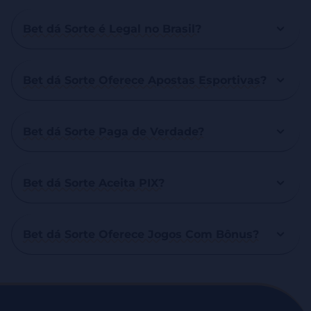
Bet dá Sorte é Legal no Brasil?
Bet dá Sorte Oferece Apostas Esportivas?
Bet dá Sorte Paga de Verdade?
Bet dá Sorte Aceita PIX?
Bet dá Sorte Oferece Jogos Com Bônus?