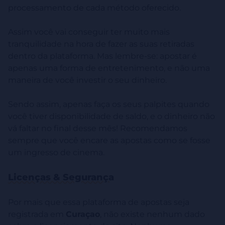
processamento de cada método oferecido.
Assim você vai conseguir ter muito mais
tranquilidade na hora de fazer as suas retiradas
dentro da plataforma. Mas lembre-se: apostar é
apenas uma forma de entretenimento, e não uma
maneira de você investir o seu dinheiro.
Sendo assim, apenas faça os seus palpites quando
você tiver disponibilidade de saldo, e o dinheiro não
vá faltar no final desse mês! Recomendamos
sempre que você encare as apostas como se fosse
um ingresso de cinema.
Licenças & Segurança
Por mais que essa plataforma de apostas seja
registrada em
Curaçao
, não existe nenhum dado