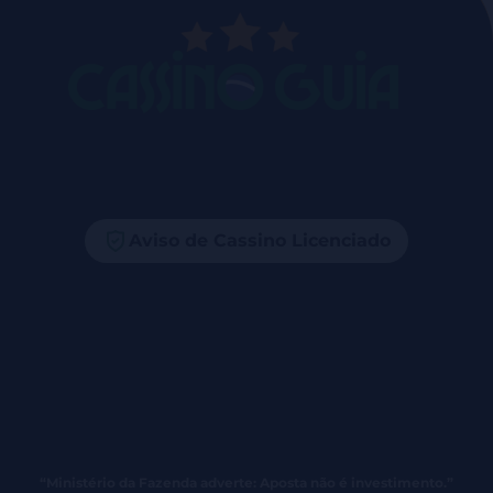
Aviso de Cassino Licenciado
“Ministério da Fazenda adverte: Aposta não é investimento.”