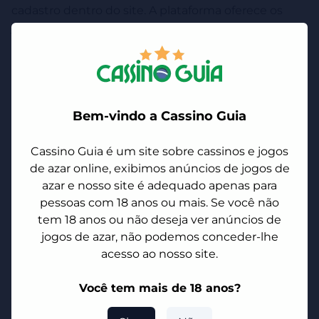
cadastro dentro do site. A plataforma oferece os
jogos na versão de demonstração, os quais você
pode acessar a qualquer momento.
Através desta versão, você vai poder utilizar o jogo
sem apostar com o seu dinheiro. Entretanto, você
também não vai ter nenhum tipo de retorno
Bem-vindo a Cassino Guia
financeiro com as suas apostas nos jogos através
dessa versão.
Cassino Guia é um site sobre cassinos e jogos
de azar online, exibimos anúncios de jogos de
Dito isso, ela é muito importante para que você
azar e nosso site é adequado apenas para
possa conhecer novos jogos. Através dela você vai
pessoas com 18 anos ou mais. Se você não
poder testar as suas mecânicas, e conhecer o jogo
tem 18 anos ou não deseja ver anúncios de
antes de começar a realmente utilizar o seu
jogos de azar, não podemos conceder-lhe
dinheiro para fazer apostas.
acesso ao nosso site.
Quais São as Formas de
Você tem mais de 18 anos?
Pagamento do Bet77?