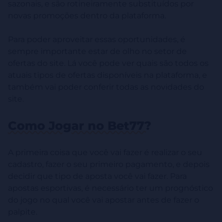
sazonais, e são rotineiramente substituídos por
novas promoções dentro da plataforma.
Para poder aproveitar essas oportunidades, é
sempre importante estar de olho no setor de
ofertas do site. Lá você pode ver quais são todos os
atuais tipos de ofertas disponíveis na plataforma, e
também vai poder conferir todas as novidades do
site.
Como Jogar no Bet77?
A primeira coisa que você vai fazer é realizar o seu
cadastro, fazer o seu primeiro pagamento, e depois
decidir que tipo de aposta você vai fazer. Para
apostas esportivas, é necessário ter um prognóstico
do jogo no qual você vai apostar antes de fazer o
palpite.