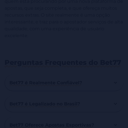
quem está procurando por uma nova plataforma de
apostas, que seja completa, e que ofereça muitos
recursos extras. O site realmente é uma opção
interessante, e traz para o apostador serviços de alta
qualidade, com uma experiência de usuário
excelente.
Perguntas Frequentes do Bet77
Bet77 é Realmente Confiável?
Bet77 é Legalizado no Brasil?
Bet77 Oferece Apostas Esportivas?