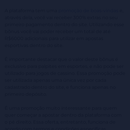
A plataforma tem uma
promoção de boas-vindas
e,
através dela, você vai receber 300% extras no seu
primeiro pagamento dentro do site. Utilizando esse
bônus você vai poder receber um total de até
R$6000 adicionais para utilizar em apostas
esportivas dentro do site.
É importante destacar que o valor deste bônus é
exclusivo para palpites em esportes, e não pode ser
utilizado para jogos de cassino. Essa promoção pode
ser utilizada apenas uma única vez por cada
cadastrado dentro do site, e funciona apenas no
primeiro depósito.
É uma promoção muito interessante para quem
quer começar a apostar dentro da plataforma com
o pé direito. Essa oferta, entretanto, funciona de
acordo com termos e condições específicas.