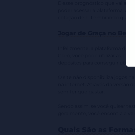
É esse prognóstico que vai ajud
poder acessar a plataforma, esco
cotação dele. Lembrando que é s
Jogar de Graça no Betm
Infelizmente, a plataforma de a
Claro, você pode utilizar as pro
depósitos para conseguir utiliza
O site não disponibiliza jogos 
na internet. Através da versão
sem ter que gastar.
Sendo assim, se você quiser test
geralmente, você encontra a ve
Quais São as Form