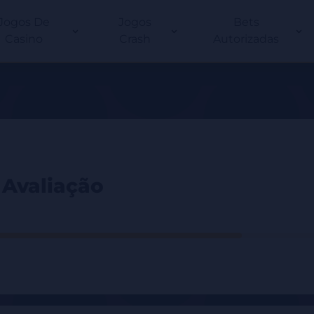
Jogos De
Jogos
Bets
Casino
Crash
Autorizadas
Avaliação