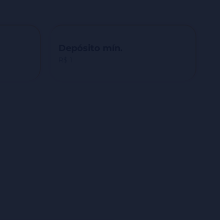
Depósito mín.
R$ 1