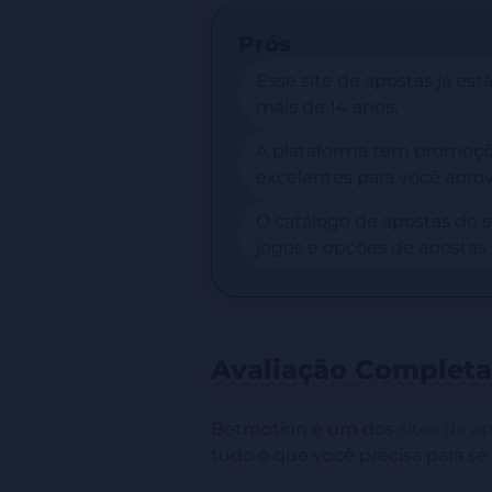
Prós
Esse site de apostas já es
mais de 14 anos;
A plataforma tem promoçõe
excelentes para você aprov
O catálogo de apostas do s
jogos e opções de apostas 
Avaliação Completa
Betmotion é um dos
sites de a
tudo o que você precisa para se 