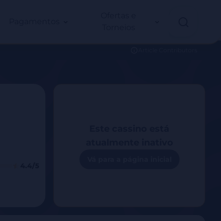
Ofertas e
Pagamentos
Torneios
Article Contributors
Este cassino está
atualmente inativo
Vá para a página inicial
4.4/5