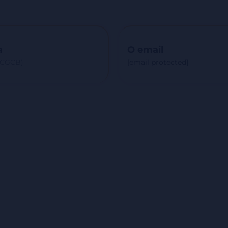
a
O email
(CGCB)
[email protected]