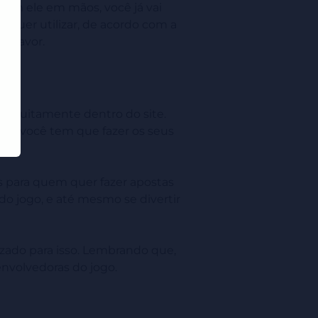
Com ele em mãos, você já vai
ê quer utilizar, de acordo com a
u favor.
gratuitamente dentro do site.
ssim você tem que fazer os seus
s para quem quer fazer apostas
o jogo, e até mesmo se divertir
rizado para isso. Lembrando que,
nvolvedoras do jogo.