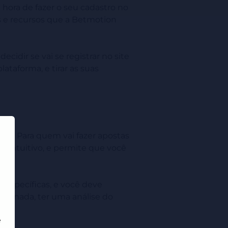
a hora de fazer o seu cadastro no
os e recursos que a Betmotion
cidir se vai se registrar no site
lataforma, e tirar as suas
ina. Para quem vai fazer apostas
to intuitivo, e permite que você
 específicas, e você deve
mais nada, ter uma análise do
é