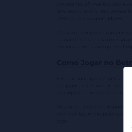
Entretanto, afirmar isso não é o
site. Sendo assim, resolvemos f
oferece para os apostadores.
Dessa maneira, você vai consegui
ou não. Confira agora o nosso arti
dúvidas sobre as perguntas frequ
Como Jogar no Bet
Fazer as suas apostas nesse sit
em jogos de cassino, as coisas s
consiga fazer apostas com basta
Mas claro, também é importante
conhecê-las. Agora, para fazer a
jogo.