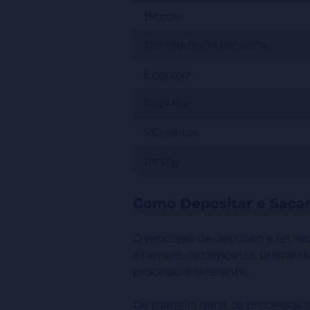
Bitcoin
Transferência bancária
Ecopayz
Pay4Fun
VCreditos
PicPay
Como Depositar e Saca
O processo de depósito e reti
exemplo, os depósitos utilizando
processo é diferente.
De maneira geral, os processos s