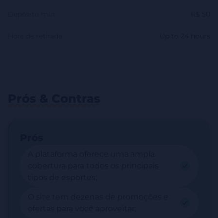
Depósito mín.
R$ 50
Hora de retirada
Up to 24 hours
Prós & Contras
Prós
A plataforma oferece uma ampla
cobertura para todos os principais
tipos de esportes;
O site tem dezenas de promoções e
ofertas para você aproveitar;