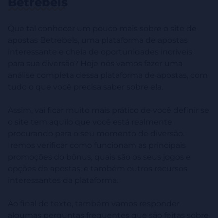
Betrebels
Que tal conhecer um pouco mais sobre o site de
apostas Betrebels, uma plataforma de apostas
interessante e cheia de oportunidades incríveis
para sua diversão? Hoje nós vamos fazer uma
análise completa dessa plataforma de apostas, com
tudo o que você precisa saber sobre ela.
Assim, vai ficar muito mais prático de você definir se
o site tem aquilo que você está realmente
procurando para o seu momento de diversão.
Iremos verificar como funcionam as principais
promoções do bônus, quais são os seus jogos e
opções de apostas, e também outros recursos
interessantes da plataforma.
Ao final do texto, também vamos responder
algumas perguntas frequentes que são feitas sobre