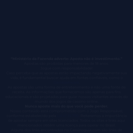
“Ministério da Fazenda adverte: Aposta não é investimento.”
Apostas são proibidas para menores de 18 anos.
Jogue com responsabilidade!
Caso perceba que as apostas estão impactando negativamente sua
vida, é fundamental buscar ajuda em fontes confiáveis, como o
GambleAware
.
As apostas são uma forma de entretenimento e não uma fonte de
receita. As informações que fornecemos são apenas para fins
educacionais e são projetadas para guiar nossos visitantes através do
mundo dos jogos de cassino online.
Nunca aposte mais do que você pode perder.
Nosso conteúdo está comprometido com o Jogo Responsável,
conforme estabelecido pela
Lei nº 14.790
. Reiteramos a importância
de apostar sempre em sites licenciados. Todos os sites e links aqui
mencionados obtêm uma licença para operar no Brasil.
Alguns dos links encontrados no Cassinoguia.com são links de