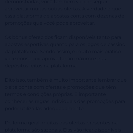
demonstradas, você também vai conseguir
aproveitar muitas outras ofertas. A verdade é que
essa plataforma de apostas conta com dezenas de
promoções que você pode aproveitar.
Os bônus oferecidos ficam disponíveis tanto para
apostas esportivas quanto para os jogos de cassino
da plataforma. Sendo assim, é muito mais prático
você conseguir aproveitar ao máximo seus
depósitos feitos na plataforma.
Dito isso, também é muito importante lembrar que
o site conta com ofertas e promoções que têm
termos e condições próprias. É importante
conhecer as regras individuais das promoções para
poder utilizá-las adequadamente.
De forma geral, muitas das ofertas presentes na
plataforma são sazonais. Elas vão ficar disponíveis