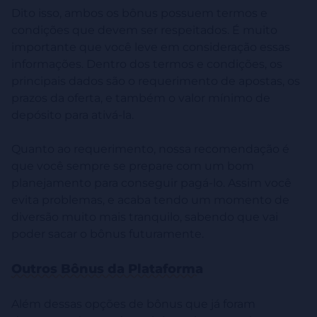
Dito isso, ambos os bônus possuem termos e
condições que devem ser respeitados. É muito
importante que você leve em consideração essas
informações. Dentro dos termos e condições, os
principais dados são o requerimento de apostas, os
prazos da oferta, e também o valor mínimo de
depósito para ativá-la.
Quanto ao requerimento, nossa recomendação é
que você sempre se prepare com um bom
planejamento para conseguir pagá-lo. Assim você
evita problemas, e acaba tendo um momento de
diversão muito mais tranquilo, sabendo que vai
poder sacar o bônus futuramente.
Outros Bônus da Plataforma
Além dessas opções de bônus que já foram