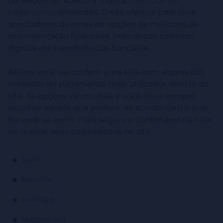
conseguir ter acesso a muitos
métodos de
pagamento
diferentes. O site oferece para seus
apostadores dezenas de opções de métodos de
movimentação financeira, indo desde carteiras
digitais até transferências bancárias.
Abaixo você vai conferir uma lista com alguns dos
métodos de pagamento mais utilizados dentro do
site. As opções são muitas, e você deve sempre
escolher aquela que preferir, de acordo com o que
faz você se sentir mais seguro e confortável na hora
de realizar seus pagamentos no site.
Skrill
Neteller
ecoPayz
Mastercard