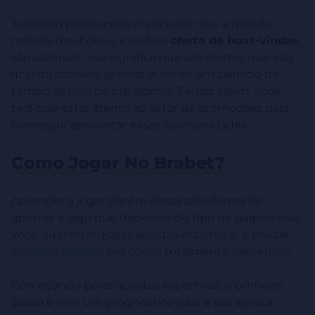
Também precisamos mencionar que a grande
maioria dos bônus, exceto a
oferta de boas-vindas
,
são sazonais. Isso significa que são ofertas que vão
ficar disponíveis apenas durante um período de
tempo dentro da plataforma. Sendo assim, você
terá que estar atento ao setor de promoções para
conseguir aproveitar essas oportunidades.
Como Jogar No Brabet?
Aprender a jogar dentro dessa plataforma de
apostas é algo que depende do tipo de palpite que
você quer fazer. Fazer apostas esportivas e utilizar
jogos de cassino
são coisas totalmente diferentes.
Começando pelas apostas esportivas, o primeiro
passo é criar um prognóstico para a sua aposta.