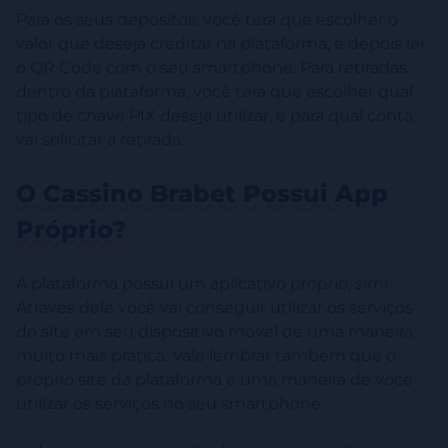
Para os seus depósitos, você terá que escolher o
valor que deseja creditar na plataforma, e depois ler
o QR Code com o seu smartphone. Para retiradas
dentro da plataforma, você terá que escolher qual
tipo de chave PIX deseja utilizar, e para qual conta
vai solicitar a retirada.
O Cassino Brabet Possui App
Próprio?
A plataforma possui um aplicativo próprio, sim!
Através dele você vai conseguir utilizar os serviços
do site em seu dispositivo móvel de uma maneira
muito mais prática. Vale lembrar também que o
próprio site da plataforma é uma maneira de você
utilizar os serviços no seu smartphone.