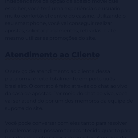
Independente da opção de acesso móvel que
escolher, você terá uma experiência de usuário
muito confortável dentro do cassino. Utilizando o
seu smartphone, você vai conseguir realizar
apostas, solicitar pagamentos, retiradas, e até
mesmo utilizar as promoções do site.
Atendimento ao Cliente
O serviço de atendimento ao cliente dessa
plataforma é feito totalmente em português
brasileiro. O contato é feito através do chat ao vivo
da casa de apostas. Por meio do chat ao vivo, você
vai ser atendido por um dos membros da equipe de
suporte do site.
Você pode conversar com eles tanto para resolver
problemas que possam ter acontecido quanto para
tirar dúvidas sobre a casa de apostas. A equipe de