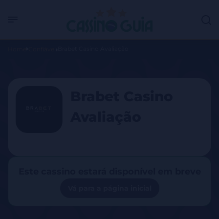
Brabet Casino Avaliação
Home
Confiável
Brabet Casino
Avaliação
Este cassino estará disponível em breve
Vá para a página inicial