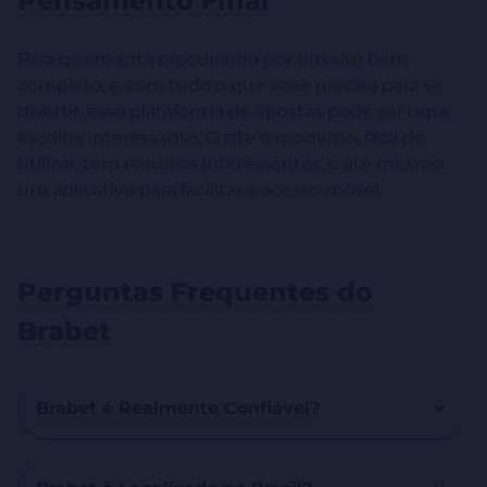
Pensamento Final
Para quem está procurando por um site bem
completo, e com tudo o que você precisa para se
divertir, essa plataforma de apostas pode ser uma
escolha interessante. O site é moderno, fácil de
utilizar, tem recursos interessantes, e até mesmo
um aplicativo para facilitar o acesso móvel.
Perguntas Frequentes do
Brabet
Brabet é Realmente Confiável?