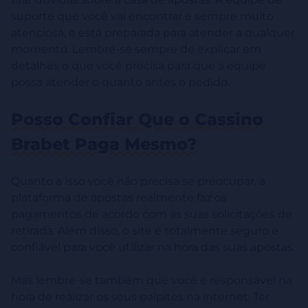
suporte que você vai encontrar é sempre muito
atenciosa, e está preparada para atender a qualquer
momento. Lembre-se sempre de explicar em
detalhes o que você precisa para que a equipe
possa atender o quanto antes o pedido.
Posso Confiar Que o Cassino
Brabet Paga Mesmo?
Quanto a isso você não precisa se preocupar, a
plataforma de apostas realmente faz os
pagamentos de acordo com as suas solicitações de
retirada. Além disso, o site é totalmente seguro e
confiável para você utilizar na hora das suas apostas.
Mas lembre-se também que você é responsável na
hora de realizar os seus palpites na internet. Ter