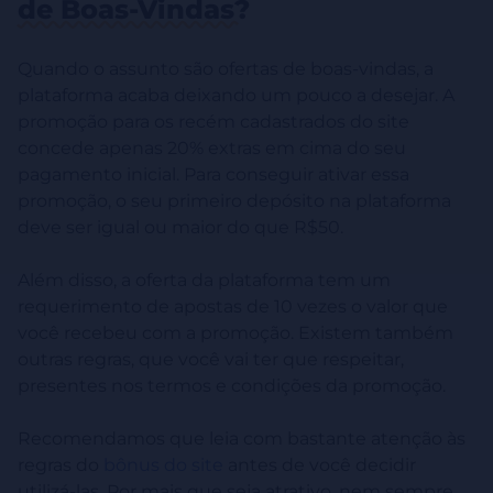
de Boas-Vindas?
Quando o assunto são ofertas de boas-vindas, a
plataforma acaba deixando um pouco a desejar. A
promoção para os recém cadastrados do site
concede apenas 20% extras em cima do seu
pagamento inicial. Para conseguir ativar essa
promoção, o seu primeiro depósito na plataforma
deve ser igual ou maior do que R$50.
Além disso, a oferta da plataforma tem um
requerimento de apostas de 10 vezes o valor que
você recebeu com a promoção. Existem também
outras regras, que você vai ter que respeitar,
presentes nos termos e condições da promoção.
Recomendamos que leia com bastante atenção às
regras do
bônus do site
antes de você decidir
utilizá-las. Por mais que seja atrativo, nem sempre