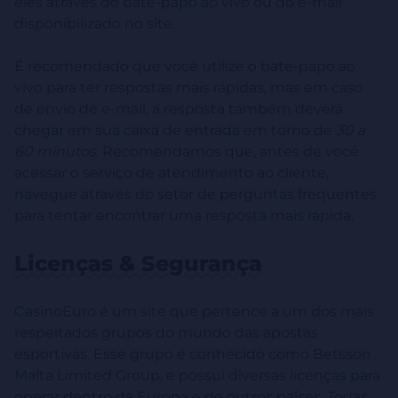
eles através do bate-papo ao vivo ou do e-mail
disponibilizado no site.
É recomendado que você utilize o bate-papo ao
vivo para ter respostas mais rápidas, mas em caso
de envio de e-mail, a resposta também deverá
chegar em sua caixa de entrada em torno de
30 a
60 minutos
. Recomendamos que, antes de você
acessar o serviço de atendimento ao cliente,
navegue através do setor de perguntas frequentes
para tentar encontrar uma resposta mais rápida.
Licenças & Segurança
CasinoEuro é um site que pertence a um dos mais
respeitados grupos do mundo das apostas
esportivas. Esse grupo é conhecido como Betsson
Malta Limited Group, e possui diversas licenças para
operar dentro da Europa e de outros países. Todas