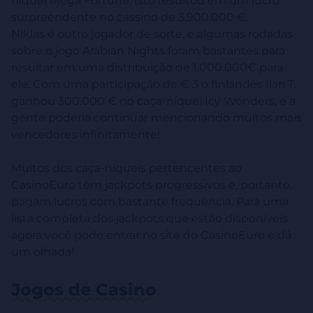
níquel Mega Fortune. Isto resultou em um lucro
surpreendente no cassino de 3.900.000 €.
Niklas é outro jogador de sorte, e algumas rodadas
sobre o jogo Arabian Nights foram bastantes para
resultar em uma distribuição de 1.000.000€ para
ele. Com uma participação de € 3 o finlandês Ilari T.
ganhou 300.000 € no caça-níquel Icy Wonders, e a
gente poderia continuar mencionando muitos mais
vencedores infinitamente!
Muitos dos caça-níqueis pertencentes ao
CasinoEuro têm jackpots progressivos e, portanto,
pagam lucros com bastante frequência. Para uma
lista completa dos jackpots que estão disponíveis
agora você pode entrar no site do CasinoEuro e dá
um olhada!
Jogos de Casino