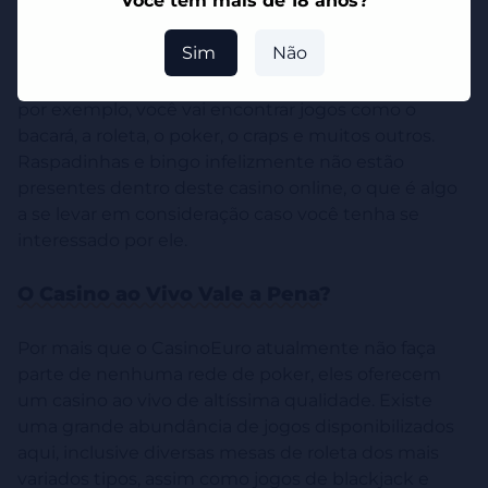
Você tem mais de 18 anos?
É nesse momento que jogos como o vídeo poker, e
Sim
Não
outros jogos de tabuleiro virtuais se tornam
extremamente atrativos. Na seção de casino ao vivo,
por exemplo, você vai encontrar jogos como o
bacará, a roleta, o poker, o craps e muitos outros.
Raspadinhas e bingo infelizmente não estão
presentes dentro deste casino online, o que é algo
a se levar em consideração caso você tenha se
interessado por ele.
O Casino ao Vivo Vale a Pena?
Por mais que o CasinoEuro atualmente não faça
parte de nenhuma rede de poker, eles oferecem
um casino ao vivo de altíssima qualidade. Existe
uma grande abundância de jogos disponibilizados
aqui, inclusive diversas mesas de roleta dos mais
variados tipos, assim como jogos de blackjack e