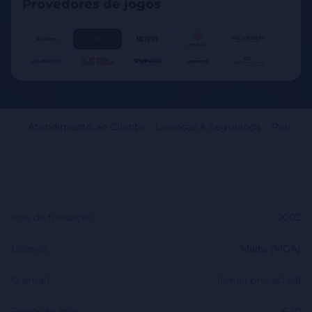
Provedores de jogos
tos
Atendimento ao Cliente
Licenças & Segurança
Pergunt
Ano de fundação
2002
Licença
Malta (MGA)
O email
[email protected]
Depósito mín.
€ 10