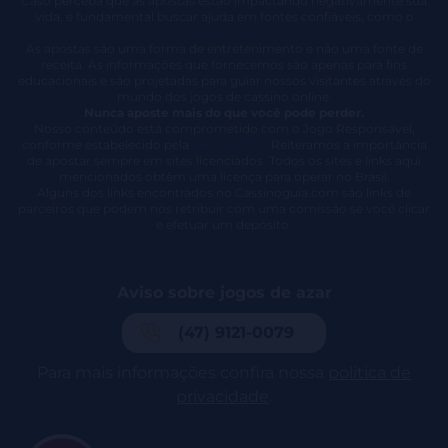
Caso perceba que as apostas estão impactando negativamente sua
vida, é fundamental buscar ajuda em fontes confiáveis, como o
GambleAware
.
As apostas são uma forma de entretenimento e não uma fonte de
receita. As informações que fornecemos são apenas para fins
educacionais e são projetadas para guiar nossos visitantes através do
mundo dos jogos de cassino online.
Nunca aposte mais do que você pode perder.
Nosso conteúdo está comprometido com o Jogo Responsável,
conforme estabelecido pela
Lei nº 14.790
. Reiteramos a importância
de apostar sempre em sites licenciados. Todos os sites e links aqui
mencionados obtêm uma licença para operar no Brasil.
Alguns dos links encontrados no Cassinoguia.com são links de
parceiros que podem nos retribuir com uma comissão se você clicar
e efetuar um depósito.
Aviso sobre jogos de azar
(47) 9121-0079
Para mais informações confira nossa
politica de
privacidade
.