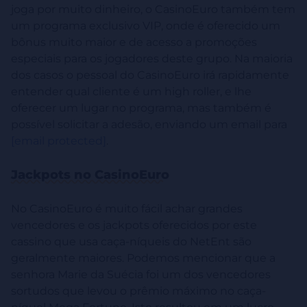
joga por muito dinheiro, o CasinoEuro também tem
um programa exclusivo VIP, onde é oferecido um
bônus muito maior e de acesso a promoções
especiais para os jogadores deste grupo. Na maioria
dos casos o pessoal do CasinoEuro irá rapidamente
entender qual cliente é um high roller, e lhe
oferecer um lugar no programa, mas também é
possível solicitar a adesão, enviando um email para
[email protected]
.
Jackpots no CasinoEuro
No CasinoEuro é muito fácil achar grandes
vencedores e os jackpots oferecidos por este
cassino que usa caça-níqueis do NetEnt são
geralmente maiores. Podemos mencionar que a
senhora Marie da Suécia foi um dos vencedores
sortudos que levou o prêmio máximo no caça-