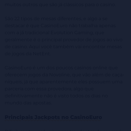
muitos outros que são já clássicos para o casino.
São 22 tipos de mesas diferentes, e algo a se
destacar é que CasinoEuro não trabalha apenas
com a já tradicional Evolution Gaming, que
geralmente é o principal provedor de jogos ao vivo
de casino. Aqui você também vai encontrar mesas
de jogos da NetEnt.
CasinoEuro é um dos poucos casinos online que
oferecem jogos da Novoline, que vão além de caça-
níqueis, já que aparentemente eles possuem uma
parceria com essa provedora, algo que
definitivamente não é visto todos os dias no
mundo das apostas.
Principais Jackpots no CasinoEuro