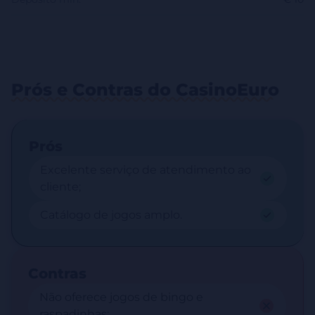
Prós e Contras do CasinoEuro
Prós
Excelente serviço de atendimento ao
cliente;
Catálogo de jogos amplo.
Contras
Não oferece jogos de bingo e
raspadinhas;