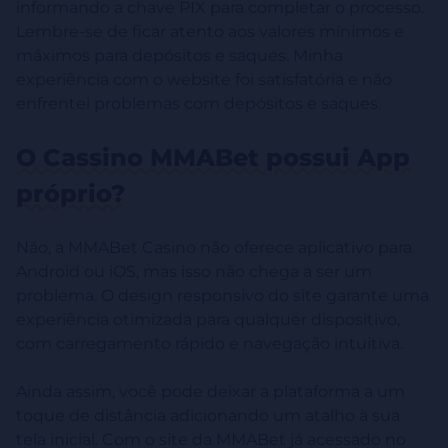
informando a chave PIX para completar o processo.
Lembre-se de ficar atento aos valores mínimos e
máximos para depósitos e saques. Minha
experiência com o website foi satisfatória e não
enfrentei problemas com depósitos e saques.
O Cassino MMABet possui App
próprio?
Não, a MMABet Casino não oferece aplicativo para
Android ou iOS, mas isso não chega a ser um
problema. O design responsivo do site garante uma
experiência otimizada para qualquer dispositivo,
com carregamento rápido e navegação intuitiva.
Ainda assim, você pode deixar a plataforma a um
toque de distância adicionando um atalho à sua
tela inicial. Com o site da MMABet já acessado no