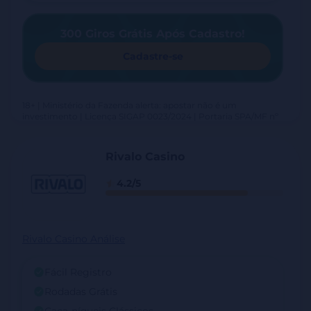
300 Giros Grátis Após Cadastro!
Cadastre-se
18+ | Ministério da Fazenda alerta: apostar não é um
investimento | Licença SIGAP 0023/2024 | Portaria SPA/MF nº
466, de 2025
Rivalo Casino
4.2/5
Rivalo Casino Análise
Fácil Registro
Rodadas Grátis