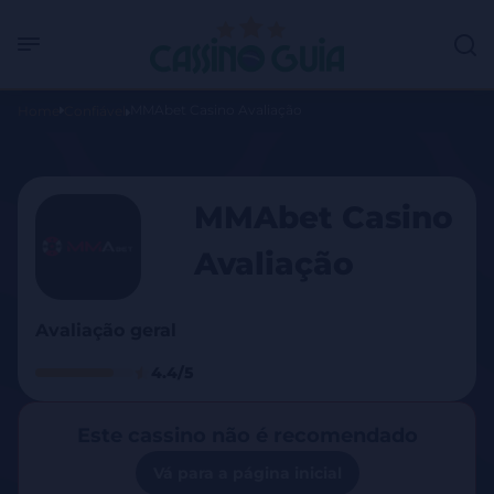
MMAbet Casino Avaliação
Home
Confiável
MMAbet Casino
Avaliação
Avaliação geral
4.4/5
Este cassino não é recomendado
Vá para a página inicial