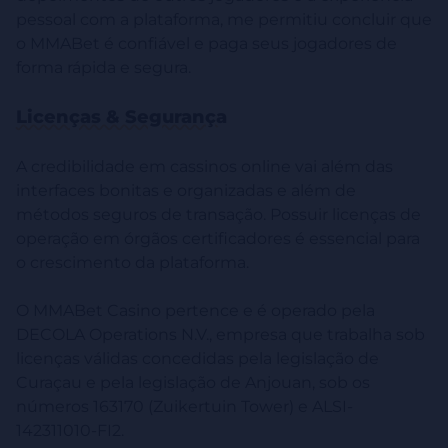
pessoal com a plataforma, me permitiu concluir que
o MMABet é confiável e paga seus jogadores de
forma rápida e segura.
Licenças & Segurança
A credibilidade em cassinos online vai além das
interfaces bonitas e organizadas e além de
métodos seguros de transação. Possuir licenças de
operação em órgãos certificadores é essencial para
o crescimento da plataforma.
O MMABet Casino pertence e é operado pela
DECOLA Operations N.V., empresa que trabalha sob
licenças válidas concedidas pela legislação de
Curaçau e pela legislação de Anjouan, sob os
números 163170 (Zuikertuin Tower) e ALSI-
142311010-FI2.