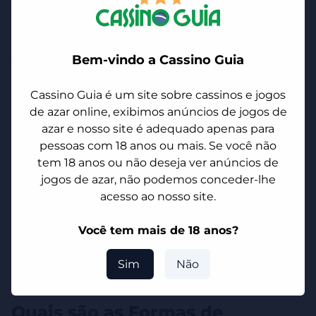
O MMABet oferece um modo de demonstração
gratuito para que você possa testar os populares
jogos da Pragmatic Play, como Gates of Olympus e
Bem-vindo a Cassino Guia
Sweet Bonanza, sem o risco de perder dinheiro.
Além disso, a plataforma oferece diversas
Cassino Guia é um site sobre cassinos e jogos
promoções com rodadas grátis, permitindo que
de azar online, exibimos anúncios de jogos de
você experimente novos jogos e tenha a chance de
azar e nosso site é adequado apenas para
ganhar prêmios reais.
pessoas com 18 anos ou mais. Se você não
tem 18 anos ou não deseja ver anúncios de
No entanto, é fundamental ler atentamente os
jogos de azar, não podemos conceder-lhe
termos e condições de cada promoção para
acesso ao nosso site.
entender os requisitos de apostas e outras regras.
Recomendo que você explore a plataforma por
Você tem mais de 18 anos?
conta própria para descobrir todas as suas
funcionalidades e escolher os jogos que mais te
Sim
Não
agradam.
Quais são as Formas de