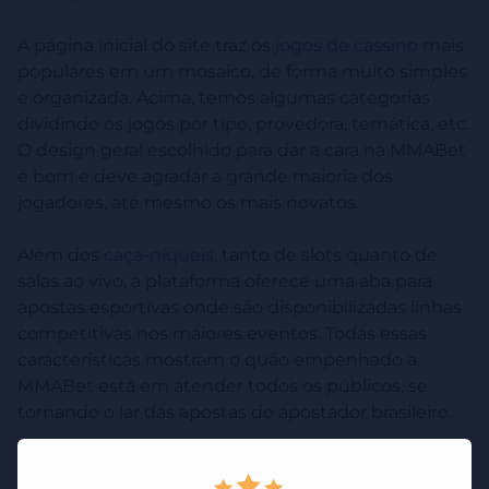
A página inicial do site traz os
jogos de cassino
mais
populares em um mosaico, de forma muito simples
e organizada. Acima, temos algumas categorias
dividindo os jogos por tipo, provedora, temática, etc.
O design geral escolhido para dar a cara na MMABet
é bom e deve agradar a grande maioria dos
jogadores, até mesmo os mais novatos.
Além dos
caça-níqueis
, tanto de slots quanto de
salas ao vivo, a plataforma oferece uma aba para
apostas esportivas onde são disponibilizadas linhas
competitivas nos maiores eventos. Todas essas
características mostram o quão empenhado a
MMABet está em atender todos os públicos, se
tornando o lar das apostas do apostador brasileiro.
Jogar de Graça no MMABet