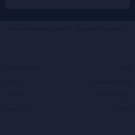
ao Cliente
MMABet é Confiável?
Perguntas Frequentes
Ano de fundação
2019
Licença
Anjouan Gaming
O email
[email protected]
Depósito mín.
R$ 20