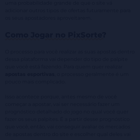
uma probabilidade grande de que o site vá
adicionar outros tipos de ofertas futuramente para
os seus apostadores aproveitarem.
Como Jogar no PixSorte?
O processo para você realizar as suas apostas dentro
dessa plataforma vai depender do tipo de palpite
que você está fazendo. Para quem quer realizar
apostas esportivas
, o processo geralmente é um
pouco mais complicado.
Isso acontece porque, antes mesmo de você
começar a apostar, vai ser necessário fazer um
prognóstico detalhado do jogo no qual você quer
fazer os seus palpites. É a partir desse prognóstico
que você, então, vai conseguir avaliar os mercados
de apostas dentro do site e escolher qual deles vai