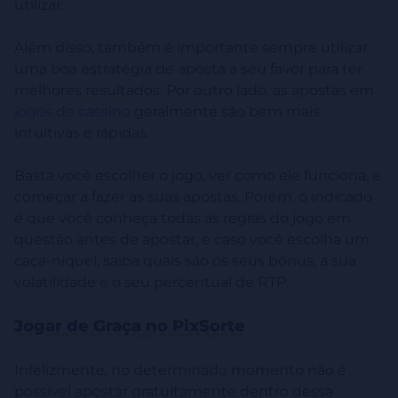
utilizar.
Além disso, também é importante sempre utilizar
uma boa estratégia de aposta a seu favor para ter
melhores resultados. Por outro lado, as apostas em
jogos de cassino
geralmente são bem mais
intuitivas e rápidas.
Basta você escolher o jogo, ver como ele funciona, e
começar a fazer as suas apostas. Porém, o indicado
é que você conheça todas as regras do jogo em
questão antes de apostar, e caso você escolha um
caça-níquel, saiba quais são os seus bônus, a sua
volatilidade e o seu percentual de RTP.
Jogar de Graça no PixSorte
Infelizmente, no determinado momento não é
possível apostar gratuitamente dentro dessa