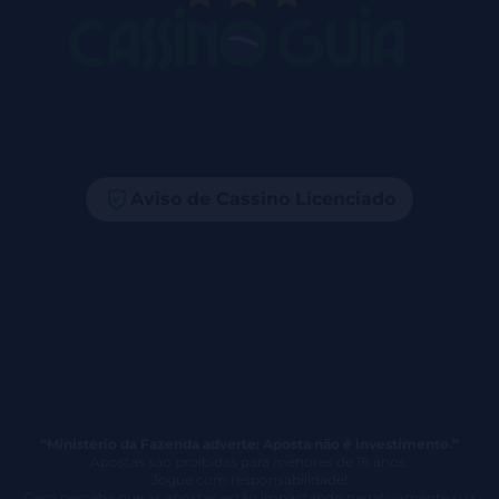
Aviso de Cassino Licenciado
“Ministério da Fazenda adverte: Aposta não é investimento.”
Apostas são proibidas para menores de 18 anos.
Jogue com responsabilidade!
Caso perceba que as apostas estão impactando negativamente sua