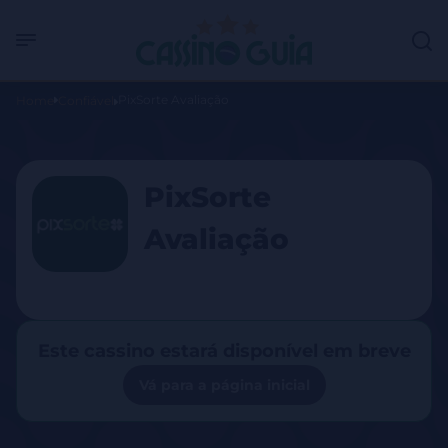
PixSorte Avaliação
Home
Confiável
PixSorte
Avaliação
Este cassino estará disponível em breve
Vá para a página inicial