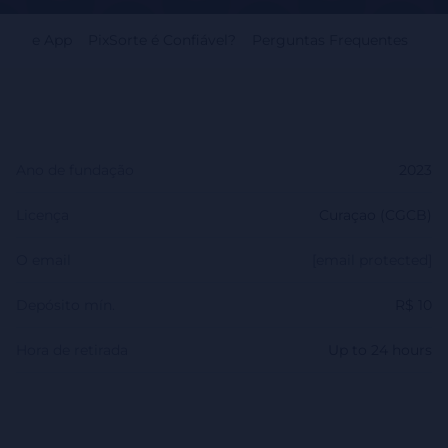
xSorte App
PixSorte é Confiável?
Perguntas Frequentes
Ano de fundação
2023
Licença
Curaçao (CGCB)
O email
[email protected]
Depósito mín.
R$ 10
Hora de retirada
Up to 24 hours