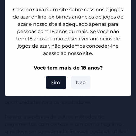
Quais São as Formas de
Cassino Guia é um site sobre cassinos e jogos
Pagamento do PixSorte?
de azar online, exibimos anúncios de jogos de
azar e nosso site é adequado apenas para
Atualmente, essa plataforma de apostas trabalha
pessoas com 18 anos ou mais. Se você não
com uma única forma de pagamento, que é o
tem 18 anos ou não deseja ver anúncios de
próprio
PIX
. Sem dúvida alguma, esse é o
método
jogos de azar, não podemos conceder-lhe
de pagamento
mais utilizado pelos apostadores
acesso ao nosso site.
brasileiros, e por um bom motivo.
Você tem mais de 18 anos?
Utilizando esse método de pagamento, você vai
conseguir fazer depósitos e retiradas de uma
Sim
Não
maneira muito mais rápida e eficiente.
Consequentemente, isso abre muitas
oportunidades para os apostadores.
Porém, a ausência de outros métodos de
pagamentos, com certeza, é um ponto negativo
que deve ser considerado. Se você gosta de utilizar