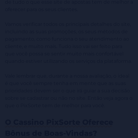
de tudo o que esse site de apostas tem de melhor a
oferecer para os seus clientes.
Vamos verificar todos os principais detalhes do site,
incluindo as suas promoções, os seus métodos de
pagamento, como funciona o seu atendimento ao
cliente, e muito mais. Tudo isso vai ser feito para
que você possa se sentir muito mais confortável
quando estiver utilizando os serviços da plataforma.
Vale lembrar que, durante a nossa avaliação, o ideal
é que você sempre tenha em mente que as suas
prioridades devem ser o que irá guiar a sua decisão
sobre se cadastrar ou não no site. Então veja agora o
que o PixSorte tem de melhor para você.
O Cassino PixSorte Oferece
Bônus de Boas-Vindas?