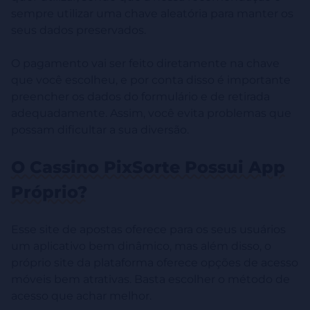
sempre utilizar uma chave aleatória para manter os
seus dados preservados.
O pagamento vai ser feito diretamente na chave
que você escolheu, e por conta disso é importante
preencher os dados do formulário e de retirada
adequadamente. Assim, você evita problemas que
possam dificultar a sua diversão.
O Cassino PixSorte Possui App
Próprio?
Esse site de apostas oferece para os seus usuários
um aplicativo bem dinâmico, mas além disso, o
próprio site da plataforma oferece opções de acesso
móveis bem atrativas. Basta escolher o método de
acesso que achar melhor.