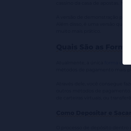
cassino da casa de apostas. Ness
A versão de demonstração permit
Além disso, é uma versão que p
muito mais prático.
Quais São as Form
Atualmente, a única
forma de 
métodos de pagamento mais práti
Através dele, você consegue fa
outros métodos de pagamento é 
de carteiras virtuais, ou transferê
Como Depositar e Saca
O processo de depósito dentro 