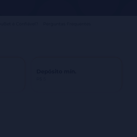
uBet é Confiável?
Perguntas Frequentes
Depósito mín.
R$ 5