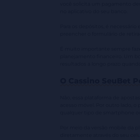
você solicita um pagamento den
no aplicativo do seu banco.
Para os depósitos, é necessário e
preencher o formulário de retir
É muito importante sempre faze
planejamento financeiro. Um b
resultados a longo prazo quando f
O Cassino SeuBet P
Não, essa plataforma de apostas 
acesso móvel. Por outro lado, o
qualquer tipo de smartphone ou
Por meio da versão mobile da pl
diretamente através do seu celul