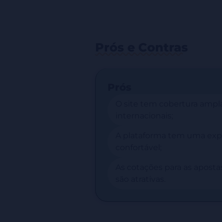
Prós e Contras
Prós
O site tem cobertura ampl
internacionais;
A plataforma tem uma expe
confortável;
As cotações para as apostas
são atrativas.