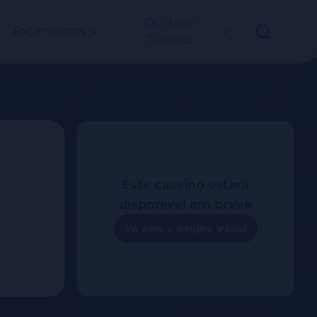
Ofertas e
Pagamentos
Torneios
Este cassino estará
disponível em breve
Vá para a página inicial