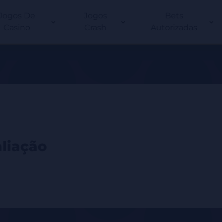
Jogos De
Jogos
Bets
Casino
Crash
Autorizadas
liação