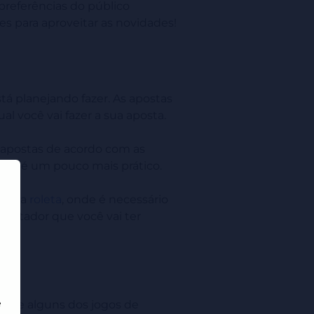
 preferências do público
es para aproveitar as novidades!
tá planejando fazer. As apostas
l você vai fazer a sua aposta.
 apostas de acordo com as
nte é um pouco mais prático.
rá e a
roleta
, onde é necessário
apostador que você vai ter
cê.
é
 de alguns dos jogos de