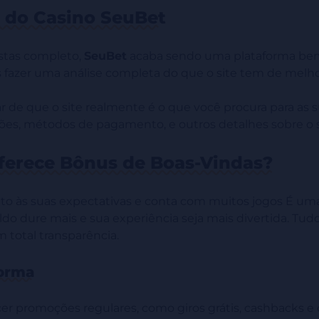
 do Casino SeuBet
stas completo,
SeuBet
acaba sendo uma plataforma bem
s fazer uma análise completa do que o site tem de melho
ar de que o site realmente é o que você procura para as s
ões, métodos de pagamento, e outros detalhes sobre o s
ferece Bônus de Boas-Vindas?
to às suas expectativas e conta com muitos jogos É uma
do dure mais e sua experiência seja mais divertida. Tud
 total transparência.
forma
 promoções regulares, como giros grátis, cashbacks e