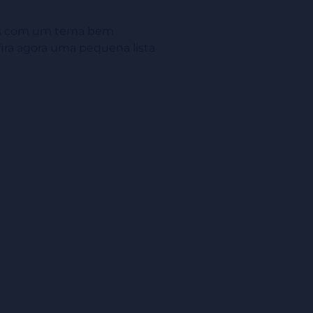
les com um tema bem
fira agora uma pequena lista