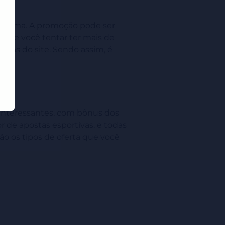
taforma. A promoção pode ser
e. Se você tentar ter mais de
ídas do site. Sendo assim, é
 interessantes, com bônus dos
r de apostas esportivas, e todas
são os tipos de oferta que você