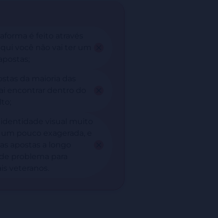
aforma é feito através
 aqui você não vai ter um
apostas;
stas da maioria das
i encontrar dentro do
to;
identidade visual muito
o um pouco exagerada, e
as apostas a longo
nde problema para
is veteranos.