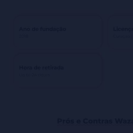
Ano de fundação
Licenç
2018
Curaçao 
Hora de retirada
Up to 24 hours
Prós e Contras Wa