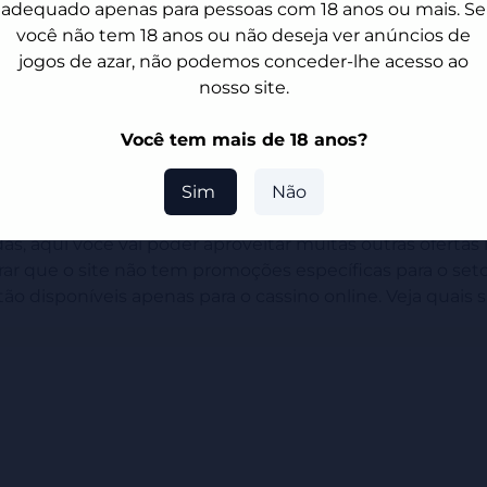
ferta.
adequado apenas para pessoas com 18 anos ou mais. Se
você não tem 18 anos ou não deseja ver anúncios de
ponível apenas para os recém cadastrados dentro da pla
jogos de azar, não podemos conceder-lhe acesso ao
dastro, e cada pessoa pode ter apenas um registro no sit
nosso site.
erá ter ambas as contas bloqueadas, ou até mesmo exclu
a oferta.
Você tem mais de 18 anos?
forma
Sim
Não
, aqui você vai poder aproveitar muitas outras ofertas
rar que o site não tem promoções específicas para o seto
tão disponíveis apenas para o cassino online. Veja quais 