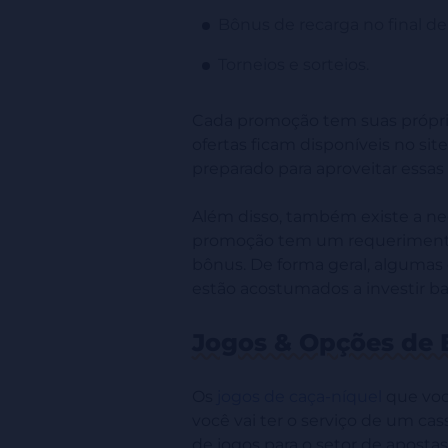
Bônus de recarga no final d
Torneios e sorteios.
Cada promoção tem suas próprias 
ofertas ficam disponíveis no si
preparado para aproveitar essa
Além disso, também existe a ne
promoção tem um requerimento de
bônus. De forma geral, algumas 
estão acostumados a investir b
Jogos & Opções de 
Os
jogos de caça-níquel
que você
você vai ter o serviço de um ca
de jogos para o setor de apostas