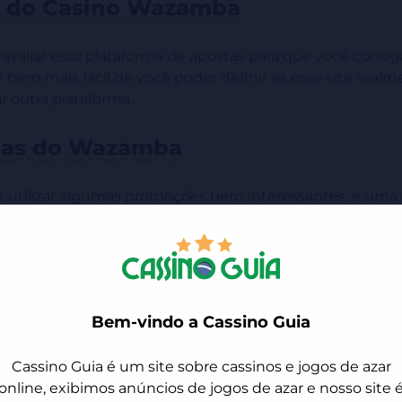
a do Casino Wazamba
avaliar essa plataforma de apostas para que você consi
r bem mais fácil de você poder definir se esse site realme
r outra plataforma.
das do Wazamba
er utilizar algumas promoções bem interessantes, e uma 
dessa promoção, você vai conseguir dobrar o valor do s
 oferta, e quais são os valores que você pode ganhar uti
postas no casino de 100%, até o máximo de R$3500 + 200 
Bem-vindo a Cassino Guia
s e condições da promoção é muito importante. Basta q
em questão realmente é uma boa escolha para seu moment
Cassino Guia é um site sobre cassinos e jogos de azar
erimento de apostas, e também aos prazos que você tem
online, exibimos anúncios de jogos de azar e nosso site 