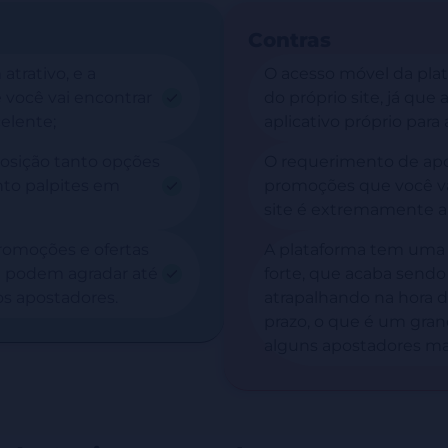
Contras
trativo, e a
O acesso móvel da plat
 você vai encontrar
do próprio site, já que
elente;
aplicativo próprio para 
sposição tanto opções
O requerimento de apo
nto palpites em
promoções que você va
site é extremamente al
romoções e ofertas
A plataforma tem uma 
e podem agradar até
forte, que acaba send
s apostadores.
atrapalhando na hora d
prazo, o que é um gra
alguns apostadores ma