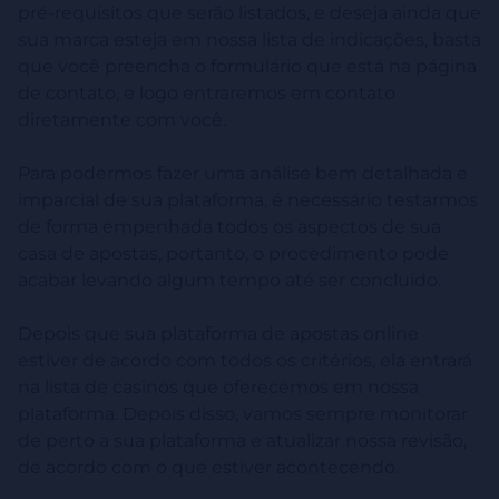
pré-requisitos que serão listados, e deseja ainda que
sua marca esteja em nossa lista de indicações, basta
que você preencha o formulário que está na página
de contato, e logo entraremos em contato
diretamente com você.
Para podermos fazer uma análise bem detalhada e
imparcial de sua plataforma, é necessário testarmos
de forma empenhada todos os aspectos de sua
casa de apostas, portanto, o procedimento pode
acabar levando algum tempo até ser concluído.
Depois que sua plataforma de apostas online
estiver de acordo com todos os critérios, ela entrará
na lista de casinos que oferecemos em nossa
plataforma. Depois disso, vamos sempre monitorar
de perto a sua plataforma e atualizar nossa revisão,
de acordo com o que estiver acontecendo.