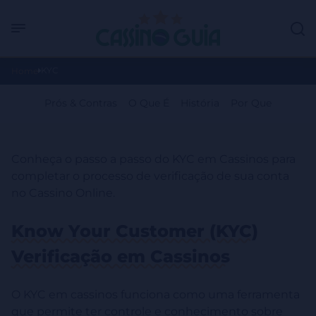
KYC
Home
Prós & Contras
O Que É
História
Por Que
Conheça o passo a passo do KYC em Cassinos para
completar o processo de verificação de sua conta
no Cassino Online.
Know Your Customer (KYC)
Verificação em Cassinos
O KYC em cassinos funciona como uma ferramenta
que permite ter controle e conhecimento sobre