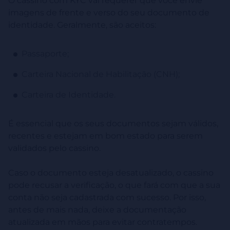
O cassino com KYC vai requerer que você envie
imagens de frente e verso do seu documento de
identidade. Geralmente, são aceitos:
Passaporte;
Carteira Nacional de Habilitação (CNH);
Carteira de Identidade.
É essencial que os seus documentos sejam válidos,
recentes e estejam em bom estado para serem
validados pelo cassino.
Caso o documento esteja desatualizado, o cassino
pode recusar a verificação, o que fará com que a sua
conta não seja cadastrada com sucesso. Por isso,
antes de mais nada, deixe a documentação
atualizada em mãos para evitar contratempos.