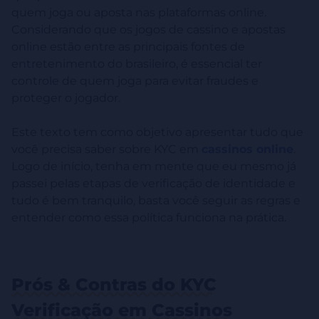
quem joga ou aposta nas plataformas online.
Considerando que os jogos de cassino e apostas
online estão entre as principais fontes de
entretenimento do brasileiro, é essencial ter
controle de quem joga para evitar fraudes e
proteger o jogador.
Este texto tem como objetivo apresentar tudo que
você precisa saber sobre KYC em
cassinos online
.
Logo de início, tenha em mente que eu mesmo já
passei pelas etapas de verificação de identidade e
tudo é bem tranquilo, basta você seguir as regras e
entender como essa política funciona na prática.
Prós & Contras do KYC
Verificação em Cassinos