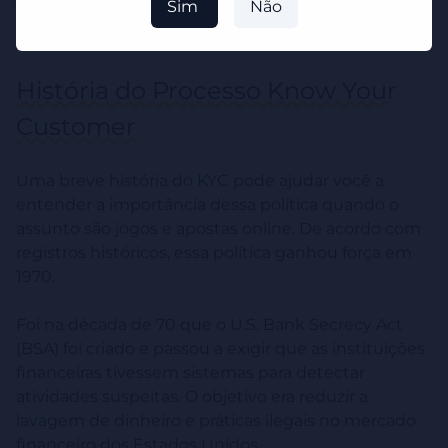
Sim
Não
História do Processo Know Your
Customer
Uma breve história do KYC pode ajudar você a
entender a importância dessa política quando o
assunto são jogos e apostas online. De acordo com
registros históricos, essa política ganhou força em
1970.
Foi na década de 70 que o U.S. Bank Secrecy Act
(BSA) foi criado e passou a exigir que as instituições
financeiras tivessem sistemas para detectar
atividades suspeitas. O objetivo era reduzir a
lavagem de dinheiro e práticas ilegais no mercado
financeiro dos Estados Unidos.