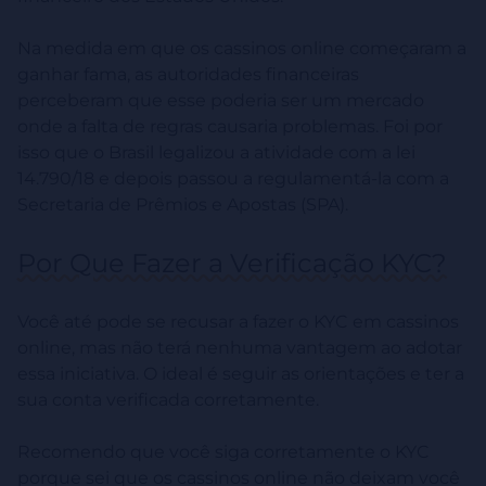
Na medida em que os cassinos online começaram a
ganhar fama, as autoridades financeiras
perceberam que esse poderia ser um mercado
onde a falta de regras causaria problemas. Foi por
isso que o Brasil legalizou a atividade com a lei
14.790/18 e depois passou a regulamentá-la com a
Secretaria de Prêmios e Apostas (SPA).
Por Que Fazer a Verificação KYC?
Você até pode se recusar a fazer o KYC em cassinos
online, mas não terá nenhuma vantagem ao adotar
essa iniciativa. O ideal é seguir as orientações e ter a
sua conta verificada corretamente.
Recomendo que você siga corretamente o KYC
porque sei que os cassinos online não deixam você