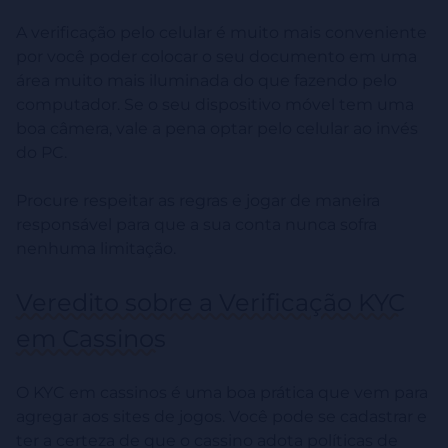
A verificação pelo celular é muito mais conveniente
por você poder colocar o seu documento em uma
área muito mais iluminada do que fazendo pelo
computador. Se o seu dispositivo móvel tem uma
boa câmera, vale a pena optar pelo celular ao invés
do PC.
Procure respeitar as regras e jogar de maneira
responsável para que a sua conta nunca sofra
nenhuma limitação.
Veredito sobre a Verificação KYC
em Cassinos
O KYC em cassinos é uma boa prática que vem para
agregar aos sites de jogos. Você pode se cadastrar e
ter a certeza de que o cassino adota políticas de