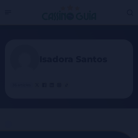
Isadora Santos
36 articles