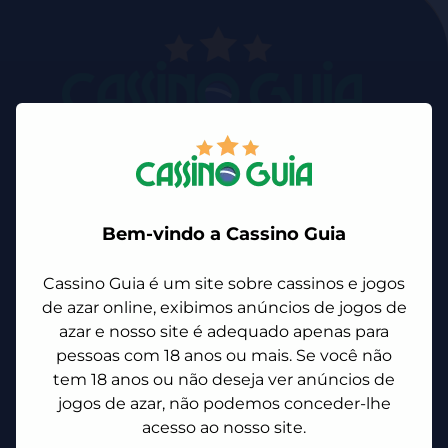
Bem-vindo a Cassino Guia
Aviso de Cassino Licenciado
Cassino Guia é um site sobre cassinos e jogos
de azar online, exibimos anúncios de jogos de
azar e nosso site é adequado apenas para
pessoas com 18 anos ou mais. Se você não
tem 18 anos ou não deseja ver anúncios de
jogos de azar, não podemos conceder-lhe
acesso ao nosso site.