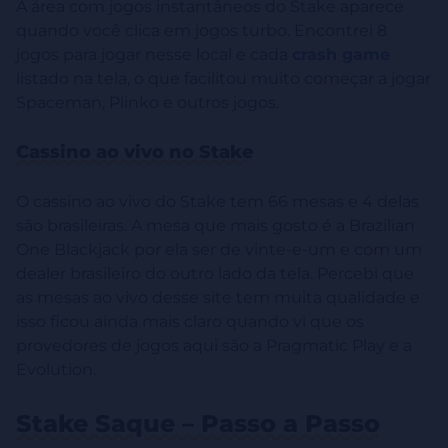
A área com jogos instantâneos do Stake aparece
quando você clica em jogos turbo. Encontrei 8
jogos para jogar nesse local e cada
crash game
listado na tela, o que facilitou muito começar a jogar
Spaceman, Plinko e outros jogos.
Cassino ao vivo no Stake
O cassino ao vivo do Stake tem 66 mesas e 4 delas
são brasileiras. A mesa que mais gosto é a Brazilian
One Blackjack por ela ser de vinte-e-um e com um
dealer brasileiro do outro lado da tela. Percebi que
as mesas ao vivo desse site tem muita qualidade e
isso ficou ainda mais claro quando vi que os
provedores de jogos aqui são a Pragmatic Play e a
Evolution.
Stake Saque – Passo a Passo