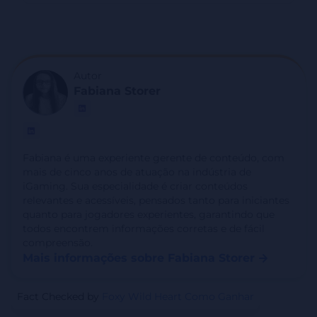
Autor
Fabiana Storer
Fabiana é uma experiente gerente de conteúdo, com
mais de cinco anos de atuação na indústria de
iGaming. Sua especialidade é criar conteúdos
relevantes e acessíveis, pensados tanto para iniciantes
quanto para jogadores experientes, garantindo que
todos encontrem informações corretas e de fácil
compreensão.
Mais informações sobre Fabiana Storer
Fact Checked by
Foxy Wild Heart Como Ganhar