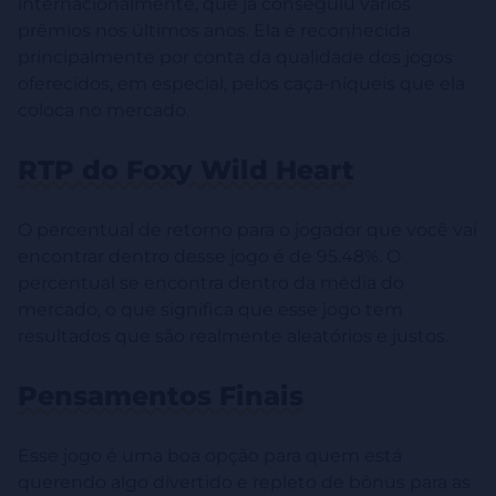
internacionalmente, que já conseguiu vários
prêmios nos últimos anos. Ela é reconhecida
principalmente por conta da qualidade dos jogos
oferecidos, em especial, pelos caça-níqueis que ela
coloca no mercado.
RTP do Foxy Wild Heart
O percentual de retorno para o jogador que você vai
encontrar dentro desse jogo é de 95.48%. O
percentual se encontra dentro da média do
mercado, o que significa que esse jogo tem
resultados que são realmente aleatórios e justos.
Pensamentos Finais
Esse jogo é uma boa opção para quem está
querendo algo divertido e repleto de bônus para as