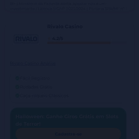
18+ | Ministério da Fazenda alerta: apostar não é um
investimento | Licença SIGAP 0023/2024 | Portaria SPA/MF nº
466, de 2025
Rivalo Casino
4.2/5
Rivalo Casino Análise
Fácil Registro
Rodadas Grátis
Caça-níqueis Clássicos
Halloween: Ganhe Giros Grátis em Slots
de Terror!
Cadastre-se