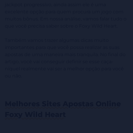
jackpot progressivo, ainda assim ele é uma
excelente opção para quem procura um jogo com
muitos bônus. Em nossa análise, vamos falar tudo o
que você precisa saber sobre o Foxy Wild Heart.
Também vamos trazer algumas dicas muito
importantes para que você possa realizar as suas
apostas de uma maneira mais tranquila. No final do
artigo, você vai conseguir definir se esse caça-
níquel realmente vai ser a melhor opção para você
ou não.
Melhores Sites Apostas Online
Foxy Wild Heart