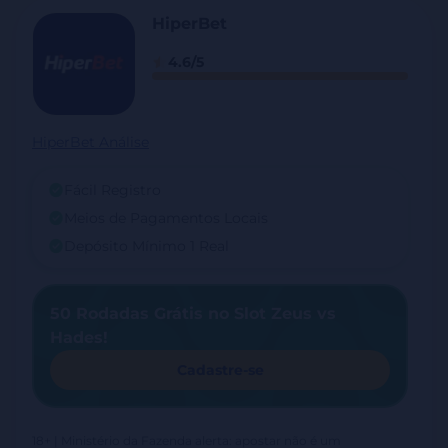
HiperBet
4.6/5
HiperBet Análise
Fácil Registro
Meios de Pagamentos Locais
Depósito Mínimo 1 Real
50 Rodadas Grátis no Slot Zeus vs
Hades!
Cadastre-se
18+ | Ministério da Fazenda alerta: apostar não é um