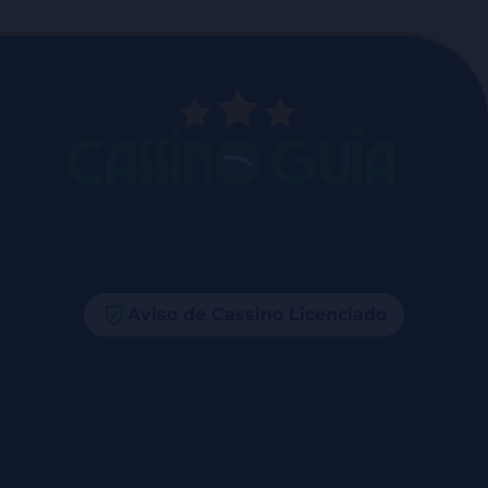
Aviso de Cassino Licenciado