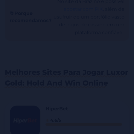
No site da Brazino é possível
apostar com PIX
, além de
🤘Porque
usufruir de um portfólio vasto
recomendamos?
de jogos de cassino em um
plataforma confiável.
Melhores Sites Para Jogar Luxor
Gold: Hold And Win Online
HiperBet
4.6/5