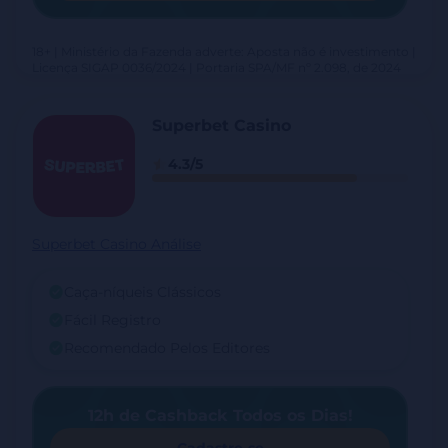
18+ | Ministério da Fazenda adverte: Aposta não é investimento |
Licença SIGAP 0036/2024 | Portaria SPA/MF nº 2.098, de 2024
Superbet Casino
4.3/5
Superbet Casino Análise
Caça-níqueis Clássicos
Fácil Registro
Recomendado Pelos Editores
12h de Cashback Todos os Dias!