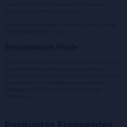
Luxor Gold é de 95.6%. Isso quer dizer que os
resultados são aleatórios e justos.
Lembre-se, porém, que o retorno de suas apostas
varia de acordo com a sorte.
Pensamentos Finais
O Luxor Gold é um slot indicado para quem busca
pela simplicidade, mas que não abre mão da
diversidade de suas mecânicas. Não só isso, mas o
jogo também é muito prático e é acessível em
qualquer tipo de dispositivo móvel de sua
preferência.
Perguntas Frequentes