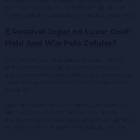
território nacional. O Luxor utiliza um gerador de
números aleatório, passando por testes constantes.
É Possível Jogar no Luxor Gold:
Hold And Win Pelo Celular?
Parte importante da avaliação dos caça-níqueis
online, é saber se o jogo pode ser acessado de
dispositivos móveis. A praticidade está presente no
Luxor Gold, que foi feito para você jogar no celular
ou tablet.
Não importa se é um smartphone, um tablet, ou
até mesmo se você tem algum outro tipo de
dispositivo com um navegador próprio. O jogo pode
ser usado tanto nos sistema Android quanto iOS.