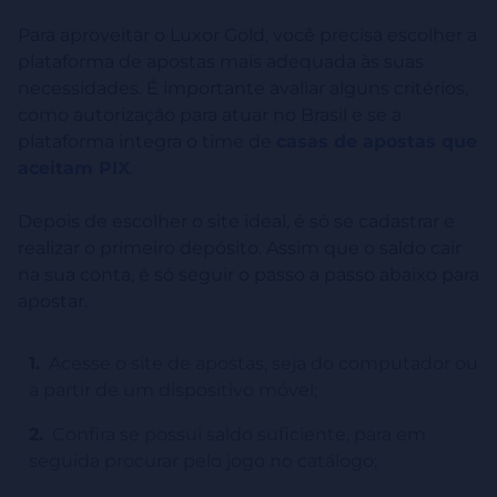
Para aproveitar o Luxor Gold, você precisa escolher a
plataforma de apostas mais adequada às suas
necessidades. É importante avaliar alguns critérios,
como autorização para atuar no Brasil e se a
plataforma integra o time de
casas de apostas que
aceitam PIX
.
Depois de escolher o site ideal, é só se cadastrar e
realizar o primeiro depósito. Assim que o saldo cair
na sua conta, é só seguir o passo a passo abaixo para
apostar.
Acesse o site de apostas, seja do computador ou
a partir de um dispositivo móvel;
Confira se possui saldo suficiente, para em
seguida procurar pelo jogo no catálogo;