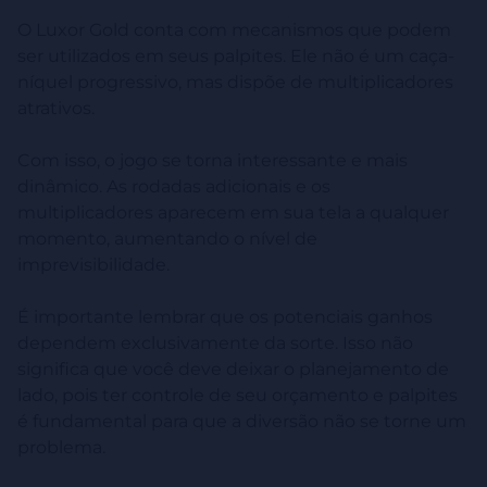
O Luxor Gold conta com mecanismos que podem
ser utilizados em seus palpites. Ele não é um caça-
níquel progressivo, mas dispõe de multiplicadores
atrativos.
Com isso, o jogo se torna interessante e mais
dinâmico. As rodadas adicionais e os
multiplicadores aparecem em sua tela a qualquer
momento, aumentando o nível de
imprevisibilidade.
É importante lembrar que os potenciais ganhos
dependem exclusivamente da sorte. Isso não
significa que você deve deixar o planejamento de
lado, pois ter controle de seu orçamento e palpites
é fundamental para que a diversão não se torne um
problema.