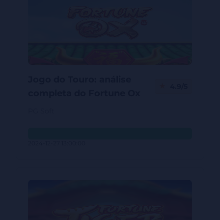
Jogo do Touro: análise
4.9/5
completa do Fortune Ox
PG Soft
2024-12-27 13:00:00