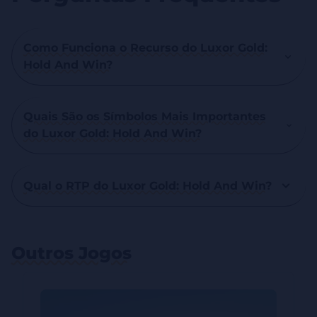
Como Funciona o Recurso do Luxor Gold:
Hold And Win?
Quais São os Símbolos Mais Importantes
do Luxor Gold: Hold And Win?
Qual o RTP do Luxor Gold: Hold And Win?
Outros Jogos