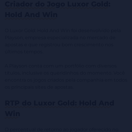
Criador do Jogo Luxor Gold:
Hold And Win
O Luxor Gold: Hold And Win foi desenvolvido pela
Playson, empresa especializada no mercado de
apostas e que registrou bom crescimento nos
últimos tempos.
A Playson conta com um portfólio com diversos
títulos, inclusive os queridinhos do momento. Você
encontra os jogos criados pela companhia em todos
os principais sites de apostas.
RTP do Luxor Gold: Hold And
Win
O percentual de retorno ao jogador oferecido no