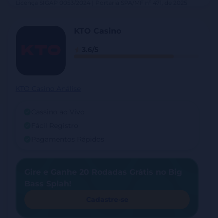
Licença SIGAP 0053/2024 | Portaria SPA/MF nº 471, de 2025
KTO Casino
3.6/5
KTO Casino Análise
Cassino ao Vivo
Fácil Registro
Pagamentos Rápidos
Gire e Ganhe 20 Rodadas Grátis no Big
Bass Splah!
Cadastre-se