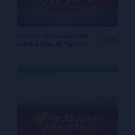
Fortune Tiger: saiba tudo
3.9/5
sobre o Jogo do Tigrinho
PG Soft
2024-12-27 17:00:00