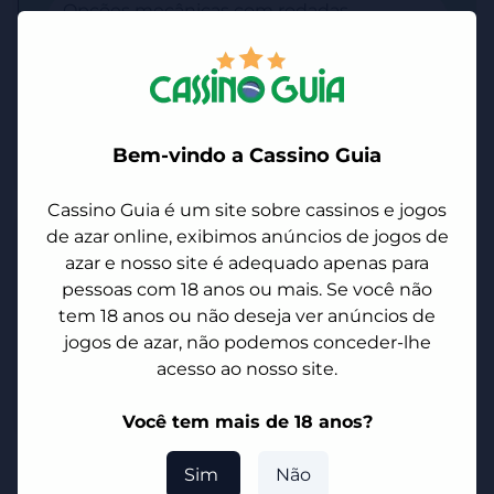
Opções mecânicas com rodadas
adicionais para você curtir;
Conta com uma vasta gama de
símbolos especiais para suas apostas;
RTP considerado favorável.
Bem-vindo a Cassino Guia
Cassino Guia é um site sobre cassinos e jogos
de azar online, exibimos anúncios de jogos de
Contras
azar e nosso site é adequado apenas para
O jogo não dispõe de nenhum tipo de
pessoas com 18 anos ou mais. Se você não
jackpot progressivo;
tem 18 anos ou não deseja ver anúncios de
jogos de azar, não podemos conceder-lhe
O gráfico do jogo não é moderno;
acesso ao nosso site.
O jogo não tem uma boa trilha sonora.
Você tem mais de 18 anos?
Sim
Não