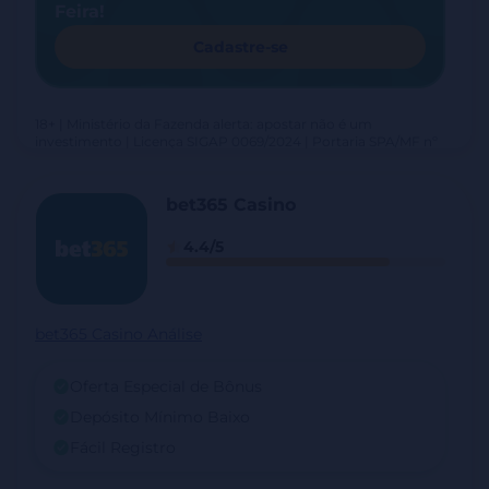
Feira!
Cadastre-se
18+ | Ministério da Fazenda alerta: apostar não é um
investimento | Licença SIGAP 0069/2024 | Portaria SPA/MF nº
2.103, de 2024
bet365 Casino
4.4/5
bet365 Casino Análise
Oferta Especial de Bônus
Depósito Mínimo Baixo
Fácil Registro