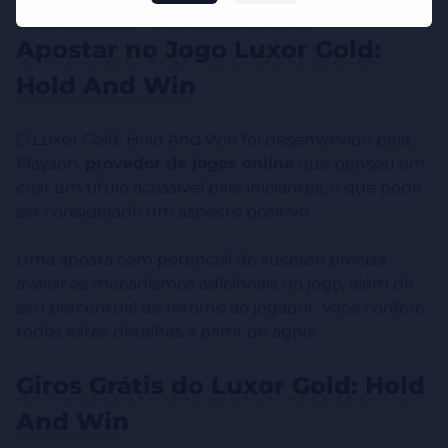
Guia Completo de Como
Apostar no Jogo Luxor Gold:
Hold And Win
O Luxor Gold: Hold And Win foi desenvolvido pela
Playson,
provedor de jogos online
que pensou em
criar um título acessível para iniciantes, o que pode
ser considerado um aspecto positivo.
Uma aposta com potencial de sucesso precisa
avaliar os mecanismos adicionais do jogo, além de
seu percentual de retorno ao jogador. Você confere
todos estes detalhes a partir de agora.
Giros Grátis do Luxor Gold: Hold
And Win