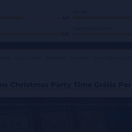
Bônus
4/5
Suporte ao Cliente
5/5
nálise
Como Jogar
Símbolos
Recursos
Como São os Gráfi
s Christmas Party Time Grátis Por
 jogando apenas por Diversão, confira os cassinos abaixo para jogar com din