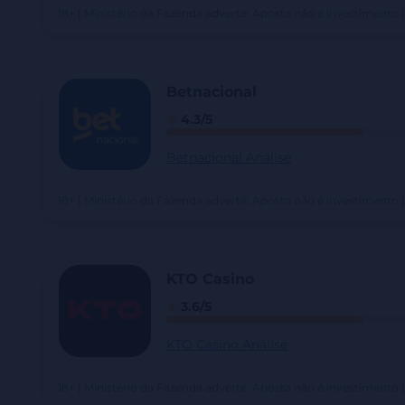
18+ | Ministério da Fazenda adverte: Aposta não é investimento 
Betnacional
4.3/5
Betnacional Análise
18+ | Ministério da Fazenda adverte: Aposta não é investimento 
KTO Casino
3.6/5
KTO Casino Análise
18+ | Ministério da Fazenda adverte: Aposta não é investimento