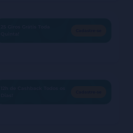
25 Giros Grátis Toda
Cadastre-se
Quinta!
12h de Cashback Todos os
Cadastre-se
Dias!