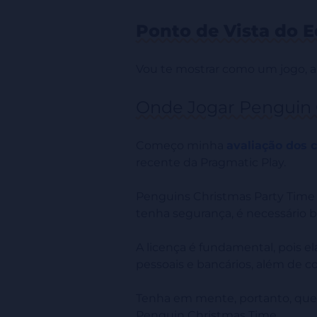
Ponto de Vista do E
Vou te mostrar como um jogo, a
Onde Jogar Penguin 
Começo minha
avaliação dos 
recente da Pragmatic Play.
Penguins Christmas Party Time
tenha segurança, é necessário b
A licença é fundamental, pois e
pessoais e bancários, além de c
Tenha em mente, portanto, que a
Penguin Christmas Time.