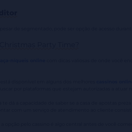
ditor
pesar de segmentado, pode ser opção de acesso durante 
Christmas Party Time?
caça-níqueis online
com dicas valiosas de onde você en
 está disponível em alguns dos melhores
cassinos onli
uscar por plataformas que estejam autorizadas a atuar n
la te dá a capacidade de saber se a casa de apostas prez
ontar com um serviço de atendimento ao cliente consist
 opção pelo cassino é algo central antes de você começa