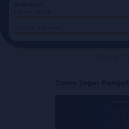
Avaliações
Experiência Móvel
Opções de Pagamento
Onde Jogar
A
Como Jogar Penguin
Você está