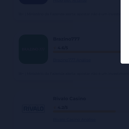
HiperBet Análise
18+ | Ministério da Fazenda alerta: apostar não é um investimen
Brazino777
4.6/5
Brazino777 Análise
18+ | Ministério da Fazenda alerta: apostar não é um investimen
Rivalo Casino
4.2/5
Rivalo Casino Análise