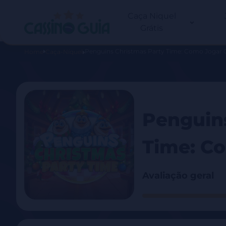
Caça Niquel
Grátis
Penguins Christmas Party Time: Como Jogar G
Home
Caça-Níquel
Penguin
Time: Co
Avaliação geral