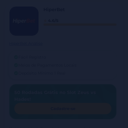
HiperBet
4.6/5
HiperBet Análise
Fácil Registro
Meios de Pagamentos Locais
Depósito Mínimo 1 Real
50 Rodadas Grátis no Slot Zeus vs
Hades!
Cadastre-se