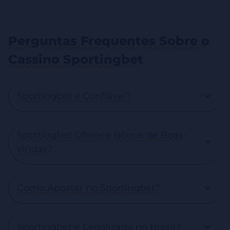
Perguntas Frequentes Sobre o
Cassino Sportingbet
Sportingbet é Confiável?
Sportingbet Oferece Bônus de Boas-
vindas?
Como Apostar no Sportingbet?
Sportingbet é Legalizada no Brasil?