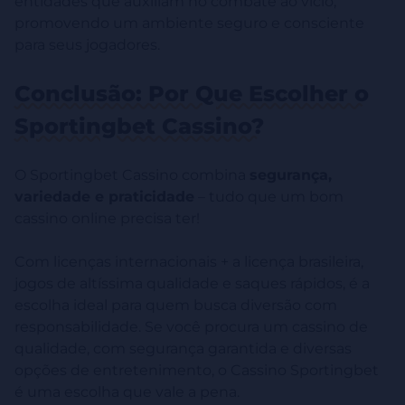
entidades que auxiliam no combate ao vício,
promovendo um ambiente seguro e consciente
para seus jogadores.
Conclusão: Por Que Escolher o
Sportingbet Cassino?
O Sportingbet Cassino combina
segurança,
variedade e praticidade
– tudo que um bom
cassino online precisa ter!
Com licenças internacionais + a licença brasileira,
jogos de altíssima qualidade e saques rápidos, é a
escolha ideal para quem busca diversão com
responsabilidade. Se você procura um cassino de
qualidade, com segurança garantida e diversas
opções de entretenimento, o Cassino Sportingbet
é uma escolha que vale a pena.