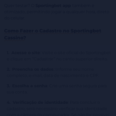
Quer testar? O
Sportingbet app
também é
otimizado, permitindo jogar a qualquer hora, direto
do celular.
Como Fazer o Cadastro no Sportingbet
Cassino?
Acesse o site
: Visite o site oficial do Sportingbet
e clique em “Cadastrar” no canto superior direito.
Preencha os dados
: Informe seu nome
completo, e-mail, data de nascimento e CPF.
Escolha a senha
: Crie uma senha segura para
sua conta.
Verificação de identidade
: Para concluir o
cadastro, será necessário verificar sua identidade
com a câmera do computador. Se não for possível,