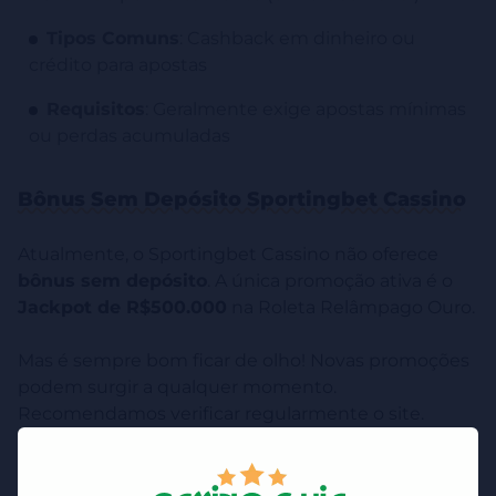
Tipos Comuns
: Cashback em dinheiro ou
crédito para apostas
Requisitos
: Geralmente exige apostas mínimas
ou perdas acumuladas
Bônus Sem Depósito Sportingbet Cassino
Atualmente, o Sportingbet Cassino não oferece
bônus sem depósito
. A única promoção ativa é o
Jackpot de R$500.000
na Roleta Relâmpago Ouro.
Mas é sempre bom ficar de olho! Novas promoções
podem surgir a qualquer momento.
Recomendamos verificar regularmente o site.
Programa VIP Sportingbet Cassino