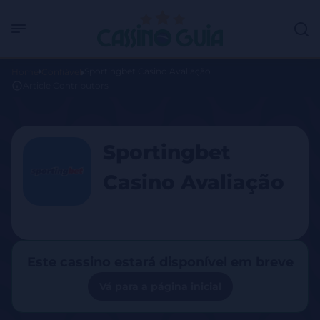
Sportingbet Casino Avaliação
Home
Confiável
Article Contributors
Sportingbet
Casino Avaliação
Este cassino estará disponível em breve
Vá para a página inicial