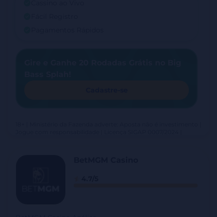
Cassino ao Vivo
Fácil Registro
Pagamentos Rápidos
Gire e Ganhe 20 Rodadas Grátis no Big
Bass Splah!
Cadastre-se
18+ | Ministério da Fazenda adverte: Aposta não é investimento |
Jogue com responsabilidade | Licença SIGAP 0007/2024 |
Portaria SPA/MF nº 2.093, de 2024. #publicidade
BetMGM Casino
4.7/5