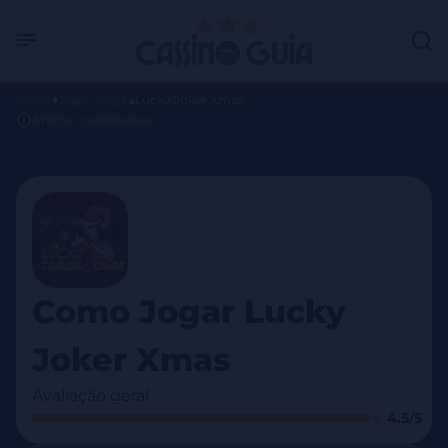
Lucky Joker Xmas
Home
Jogos Crash
Article Contributors
Como Jogar Lucky
Joker Xmas
Avaliação geral
4.5/5