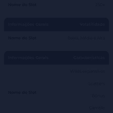
Nome do Slot
250x
Informações Gerais
Volatilidade
Nome do Slot
Baixa, Média e Alta
Informações Gerais
Características
Wilds expansivos
Scatters
Nome do Slot
Bônus
Gamble