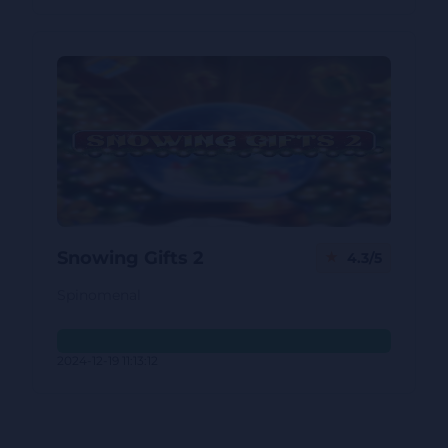
Snowing Gifts 2
4.3/5
Spinomenal
2024-12-19 11:13:12