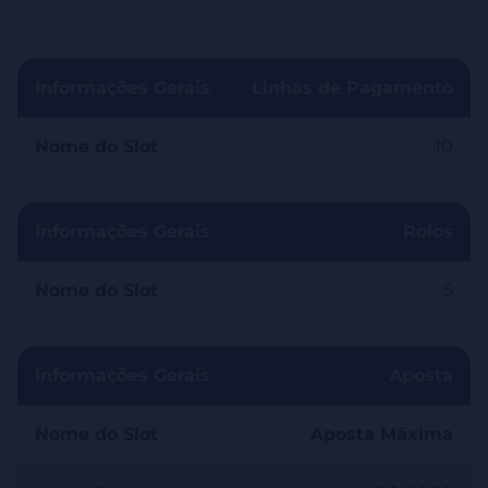
Informações Gerais
Linhas de Pagamento
Nome do Slot
10
Informações Gerais
Rolos
Nome do Slot
5
Informações Gerais
Aposta
Nome do Slot
Aposta Máxima