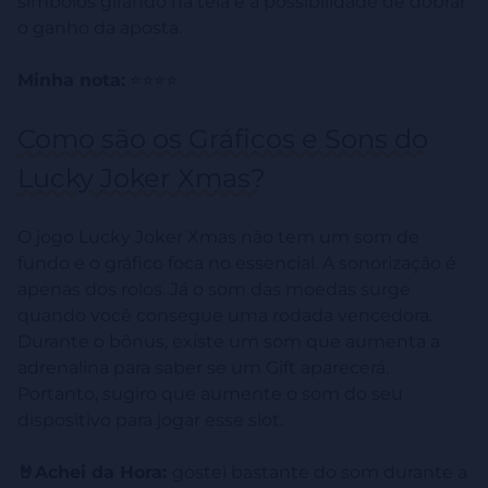
símbolos girando na tela e a possibilidade de dobrar
o ganho da aposta.
Minha nota:
⭐⭐⭐⭐
Como são os Gráficos e Sons do
Lucky Joker Xmas?
O jogo Lucky Joker Xmas não tem um som de
fundo e o gráfico foca no essencial. A sonorização é
apenas dos rolos. Já o som das moedas surge
quando você consegue uma rodada vencedora.
Durante o bônus, existe um som que aumenta a
adrenalina para saber se um Gift aparecerá.
Portanto, sugiro que aumente o som do seu
dispositivo para jogar esse slot.
🤘Achei da Hora:
gostei bastante do som durante a