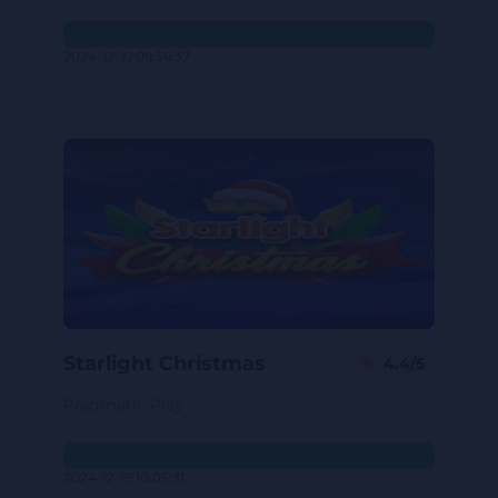
2024-12-19 09:56:37
Starlight Christmas
4.4/5
Pragmatic Play
2024-12-19 10:05:31