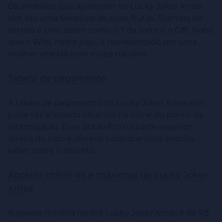
Os símbolos que aparecem no Lucky Joker Xmas
slot são uma ferradura de ouro, frutas, Scatters de
estrela e sino, assim como o 7 da sorte e o Gift. Notei
que o Wild, neste jogo, é representado por uma
mulher vestida com roupa natalina.
Tabela de pagamento
A tabela de pagamento do Lucky Joker Xmas slot
pode ser acessada clicando no ícone do ponto de
interrogação. Esse botão fica na parte superior
direita do jogo e oferece tudo que você precisa
saber sobre o assunto.
Apostas mínimas e máximas de Lucky Joker
Xmas
A aposta mínima no slot Lucky Joker Xmas é de R$