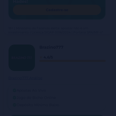
Hades!
Cadastre-se
18+ | Ministério da Fazenda alerta: apostar não é um
investimento | Licença SIGAP 0016/2024 | Portaria SPA/MF nº
321, de 2025
Brazino777
4.6/5
Brazino777 Análise
Apostas Ao Vivo
Jogo do Bicho Online
Depósito Mínimo Baixo