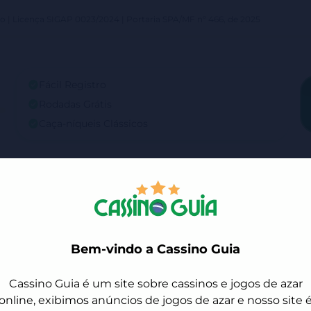
to | Licença SIGAP 0023/2024 | Portaria SPA/MF nº 466, de 2025
Fácil Registro
Rodadas Grátis
Caça-níqueis Clássicos
| Licença SIGAP 0105/2024 | Portaria SPA/MF nº 264, de 2025
Depósito Mínimo 1 Real
Bem-vindo a Cassino Guia
Aceita Pix
Cassino ao Vivo
Cassino Guia é um site sobre cassinos e jogos de azar
online, exibimos anúncios de jogos de azar e nosso site 
| Licença SIGAP 0053/2024 | Portaria SPA/MF nº 471, de 2025