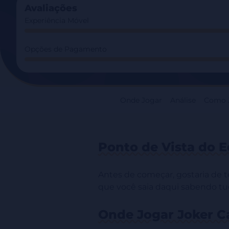
Avaliações
Experiência Móvel
Opções de Pagamento
Onde Jogar
Análise
Como 
Ponto de Vista do E
Antes de começar, gostaria de t
que você saia daqui sabendo tu
Onde Jogar Joker C