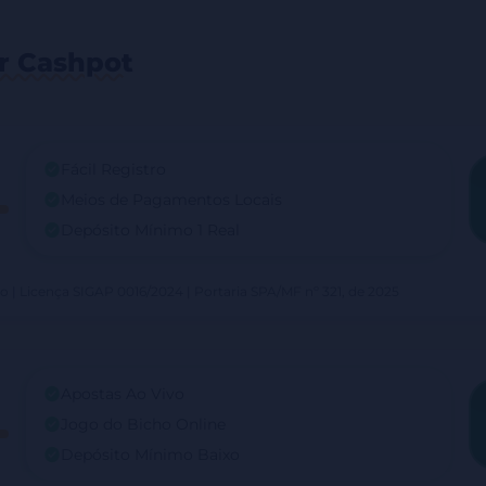
er Cashpot
Fácil Registro
Meios de Pagamentos Locais
Depósito Mínimo 1 Real
to | Licença SIGAP 0016/2024 | Portaria SPA/MF nº 321, de 2025
Apostas Ao Vivo
Jogo do Bicho Online
Depósito Mínimo Baixo