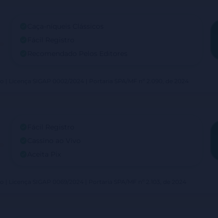
Caça-níqueis Clássicos
Fácil Registro
Recomendado Pelos Editores
to | Licença SIGAP 0002/2024 | Portaria SPA/MF nº 2.090, de 2024
Fácil Registro
Cassino ao Vivo
Aceita Pix
to | Licença SIGAP 0069/2024 | Portaria SPA/MF nº 2.103, de 2024