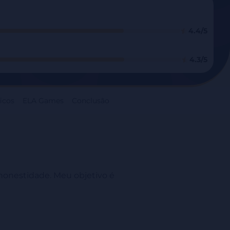
4.4/5
4.3/5
icos
ELA Games
Conclusão
 honestidade. Meu objetivo é