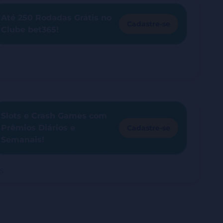
Até 250 Rodadas Grátis no
Cadastre-se
Clube bet365!
Slots e Crash Games com
Prêmios Diários e
Cadastre-se
Semanais!
25