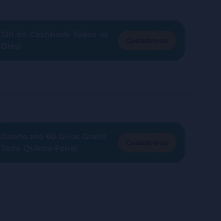
12h de Cashback Todos os
Cadastre-se
Dias!
Ganhe até 60 Giros Grátis
Cadastre-se
Toda Quinta-Feira!