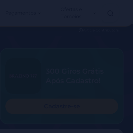
Ofertas e
Pagamentos
Torneios
Article Contributors
300 Giros Grátis
Após Cadastro!
Cadastre-se