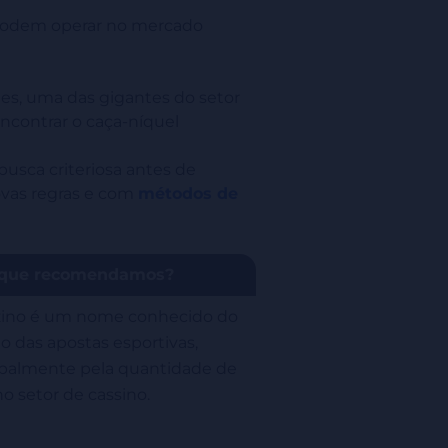
odem operar no mercado
mes, uma das gigantes do setor
ncontrar o caça-níquel
usca criteriosa antes de
novas regras e com
métodos de
rque recomendamos?
zino é um nome conhecido do
o das apostas esportivas,
ipalmente pela quantidade de
no setor de cassino.