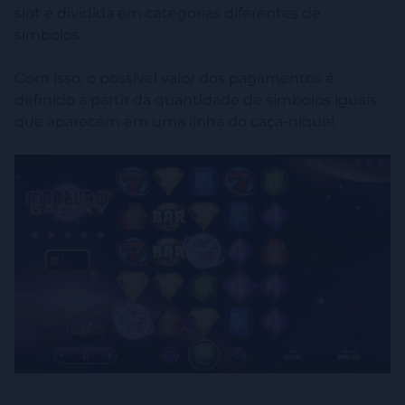
slot é dividida em categorias diferentes de
símbolos.
Com isso, o possível valor dos pagamentos é
definido a partir da quantidade de símbolos iguais
que aparecem em uma linha do caça-níquel.