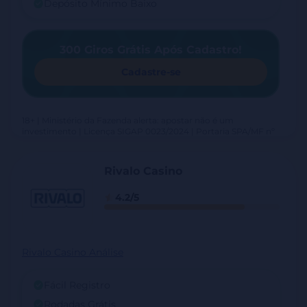
Depósito Mínimo Baixo
300 Giros Grátis Após Cadastro!
Cadastre-se
18+ | Ministério da Fazenda alerta: apostar não é um
investimento | Licença SIGAP 0023/2024 | Portaria SPA/MF nº
466, de 2025
Rivalo Casino
4.2/5
Rivalo Casino Análise
Fácil Registro
Rodadas Grátis