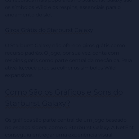
os símbolos Wild e os respins, essenciais para o
andamento do slot.
Giros Grátis do Starburst Galaxy
O Starburst Galaxy não oferece giros grátis como
recurso padrão. O jogo, por sua vez, conta com
respins grátis como parte central da mecânica. Para
ativá-lo, você precisa colher os símbolos Wild
expansivos.
Como São os Gráficos e Sons do
Starburst Galaxy?
Os gráficos são parte central de um jogo baseado
no espaço sideral como o Starburst Galaxy. A NetEnt
conseguiu entregar uma experiência visual