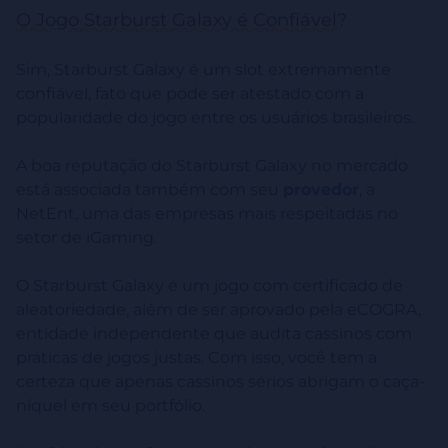
O Jogo Starburst Galaxy é Confiável?
Sim, Starburst Galaxy é um slot extremamente
confiável, fato que pode ser atestado com a
popularidade do jogo entre os usuários brasileiros.
A boa reputação do Starburst Galaxy no mercado
está associada também com seu
provedor
, a
NetEnt, uma das empresas mais respeitadas no
setor de iGaming.
O Starburst Galaxy é um jogo com certificado de
aleatoriedade, além de ser aprovado pela eCOGRA,
entidade independente que audita cassinos com
práticas de jogos justas. Com isso, você tem a
certeza que apenas cassinos sérios abrigam o caça-
níquel em seu portfólio.