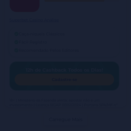
Superbet Casino Análise
Caça-níqueis Clássicos
Fácil Registro
Recomendado Pelos Editores
12h de Cashback Todos os Dias!
Cadastre-se
18+ | Ministério da Fazenda alerta: apostar não é um
investimento | Licença SIGAP 0002/2024 | Portaria SPA/MF nº
2.090, de 2024
Carregue Mais