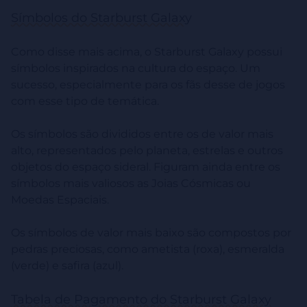
Símbolos do Starburst Galaxy
Como disse mais acima, o Starburst Galaxy possui
símbolos inspirados na cultura do espaço. Um
sucesso, especialmente para os fãs desse de jogos
com esse tipo de temática.
Os símbolos são divididos entre os de valor mais
alto, representados pelo planeta, estrelas e outros
objetos do espaço sideral. Figuram ainda entre os
símbolos mais valiosos as Joias Cósmicas ou
Moedas Espaciais.
Os símbolos de valor mais baixo são compostos por
pedras preciosas, como ametista (roxa), esmeralda
(verde) e safira (azul).
Tabela de Pagamento do Starburst Galaxy