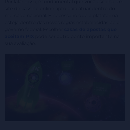
Por falar nisso, é fundamental que você escolha um
site de cassino online apto para atuar dentro do
mercado nacional. É necessário que a plataforma
esteja dentro das novas regras estabelecidas pelo
governo federal. Escolher
casas de apostas que
aceitam PIX
pode ser outro ponto importante na
sua avaliação.