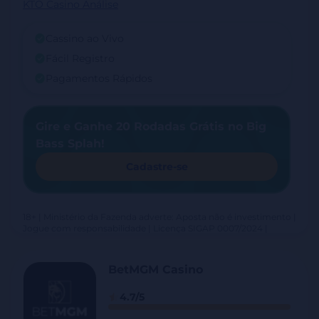
KTO Casino Análise
Cassino ao Vivo
Fácil Registro
Pagamentos Rápidos
Gire e Ganhe 20 Rodadas Grátis no Big
Bass Splah!
Cadastre-se
18+ | Ministério da Fazenda adverte: Aposta não é investimento |
Jogue com responsabilidade | Licença SIGAP 0007/2024 |
Portaria SPA/MF nº 2.093, de 2024. #publicidade
BetMGM Casino
4.7/5