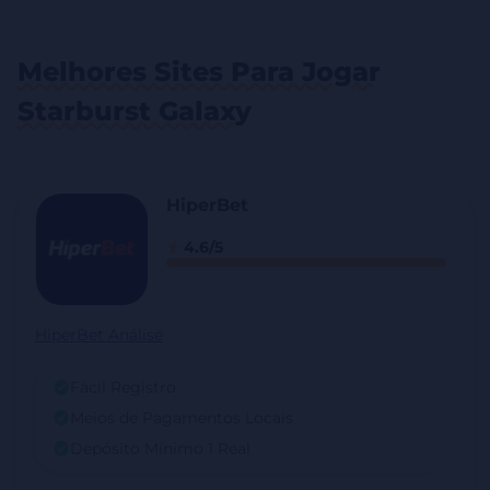
Melhores Sites Para Jogar
Starburst Galaxy
HiperBet
4.6/5
HiperBet Análise
Fácil Registro
Meios de Pagamentos Locais
Depósito Mínimo 1 Real