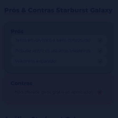
Prós & Contras Starburst Galaxy
Prós
Tema envolvente e bem construído.
Popular entre os usuários brasileiros.
Wilds em expansão.
Contras
Não oferece giros grátis ao apostador.