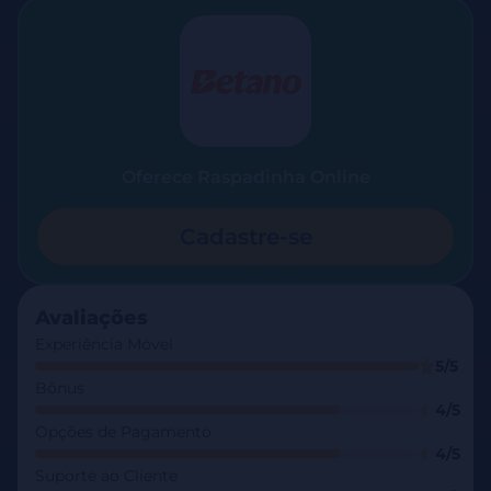
Oferece Raspadinha Online
Cadastre-se
Avaliações
Experiência Móvel
5/5
Bônus
4/5
Opções de Pagamento
4/5
Suporte ao Cliente