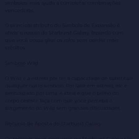
símbolos, mas ajuda a completar combinações
vencedoras.
O principal atributo do Símbolo de Expansão é
ativar o respin do Starburst Galaxy, fazendo com
que você possa girar os rolos sem perder mais
créditos.
Símbolo Wild
O Wild é a estrela por ter a capacidade de substituir
qualquer outro símbolo. Por falar em estrela, ele é
simbolizado por uma. A ideia é que o brilho do
corpo celeste faça com que você perceba o
surgimento do Wild sem grandes dificuldades.
Recurso de Aposta do Starburst Galaxy
Os recursos mais populares no Starburst Galaxy são