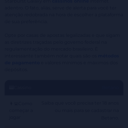
Starburst Galaxy em
cassinos online
internet
adentro. O fato, aliás, serve de alerta para você ter
atenção redobrada na hora de escolher a plataforma
de sua preferência.
Opte por casas de apostas legalizadas e que sigam
as diretrizes traçadas pelo governo federal na
regulamentação do mercado brasileiro. É
interessante também notar quais são os
métodos
de pagamento
e valores mínimos e máximos dos
depósitos.
🎰Cassino
Betano
Saiba que você precisa ter 18 anos
👨‍💻Como
começar a
ou mais para se cadastrar na
jogar
Betano.