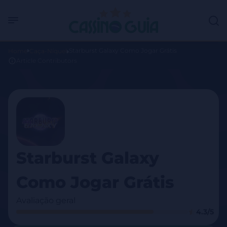
Starburst Galaxy Como Jogar Grátis
Home
Caça-Níquel
Article Contributors
Starburst Galaxy
Como Jogar Grátis
Avaliação geral
4.3/5